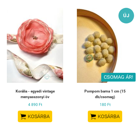
ÚJ
CSOMAG ÁR!
Korália - egyedi vintage
Pompom barna 1 cm (15
menyasszonyi öv
db/csomag)
4 890 Ft
180 Ft


KOSÁRBA
KOSÁRBA