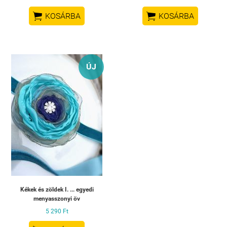


KOSÁRBA
KOSÁRBA
ÚJ
Kékek és zöldek I. ... egyedi
menyasszonyi öv
5 290 Ft