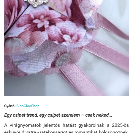
Gyártó:
GlooGlooShop
Egy csipet trend, egy csipet szerelem – csak neked...
A virágnyomatok jelentős hatást gyakorolnak a 2025-ös
esküvői divatra - játékosságot és romantikát kölcsönöznek.