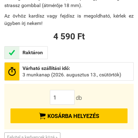
strassz gombbal (átmérője 18 mm).
Az övhöz kardísz vagy fejdísz is megoldható, kérlek ez
ügyben írj nekem!
4 590 Ft

Raktáron
Várható szállítási idő:

3 munkanap (2026. augusztus 13., csütörtök)
db

KOSÁRBA HELYEZÉS
Felvitel a kedvencek közé »