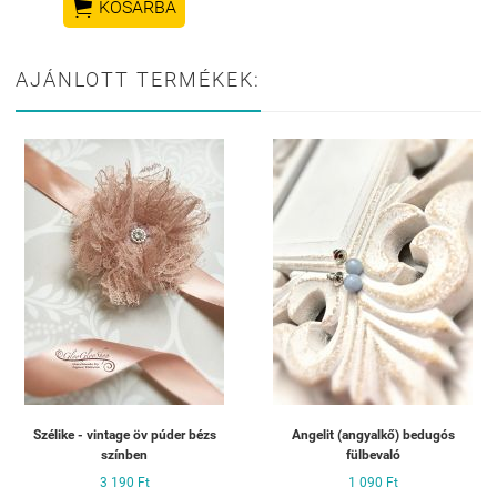

KOSÁRBA
AJÁNLOTT TERMÉKEK:
Szélike - vintage öv púder bézs
Angelit (angyalkő) bedugós
színben
fülbevaló
3 190 Ft
1 090 Ft