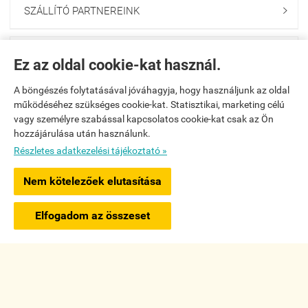
SZÁLLÍTÓ PARTNEREINK

HÍRLEVÉL FELIRATKOZÁS

Ez az oldal cookie-kat használ.
A böngészés folytatásával jóváhagyja, hogy használjunk az oldal
Navigáció

működéséhez szükséges cookie-kat. Statisztikai, marketing célú
vagy személyre szabással kapcsolatos cookie-kat csak az Ön
Saját fiók
hozzájárulása után használunk.

Részletes adatkezelési tájékoztató »
Bemutatkozás

Nem kötelezőek elutasítása
×
Ajánlott termék
Elérhetőségek

Szélike - vintage öv púder bézs színben
Elfogadom az összeset
Részletek »
www.gloogloowebshop.hu -
WiTech és Társa Kreatív Mérnöki Iroda Kft.
-
ÁSZF
-
Adatkezelési tájékoztató
Webáruház készítés
a StartÜzlettel.