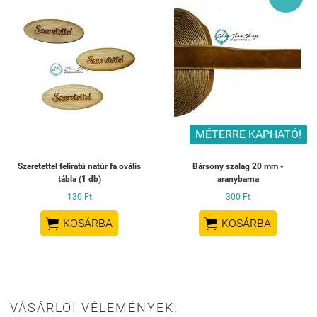
MÉTERRE KAPHATÓ!
Szeretettel feliratú natúr fa ovális
Bársony szalag 20 mm -
tábla (1 db)
aranybarna
130 Ft
300 Ft


KOSÁRBA
KOSÁRBA
VÁSÁRLÓI VÉLEMÉNYEK: