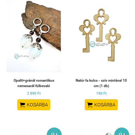
Opalit+gránát romantikus
Natúr fa kulcs - szív mintával 10
nemesacél fülbevaló
cm (1 db)
2 890 Ft
190 Ft


KOSÁRBA
KOSÁRBA
ÚJ
ÚJ