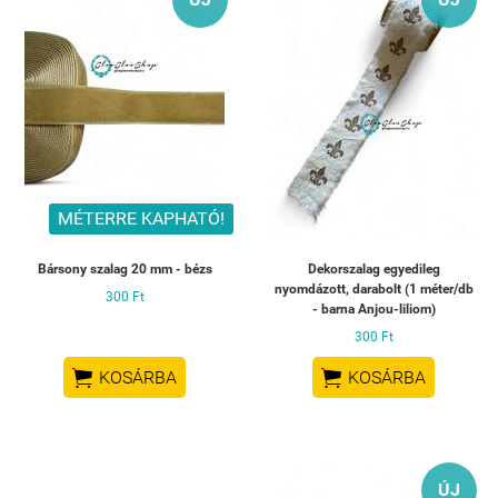
MÉTERRE KAPHATÓ!
Bársony szalag 20 mm - bézs
Dekorszalag egyedileg
nyomdázott, darabolt (1 méter/db
300 Ft
- barna Anjou-liliom)
300 Ft


KOSÁRBA
KOSÁRBA
ÚJ