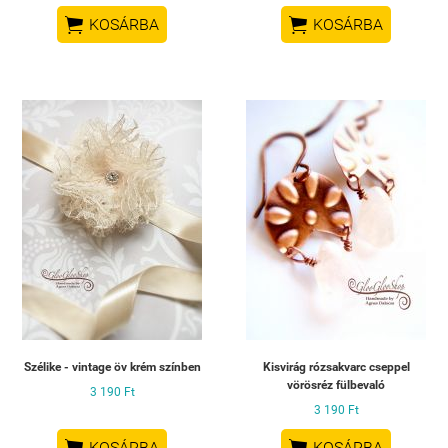


KOSÁRBA
KOSÁRBA
Szélike - vintage öv krém színben
Kisvirág rózsakvarc cseppel
vörösréz fülbevaló
3 190 Ft
3 190 Ft


KOSÁRBA
KOSÁRBA