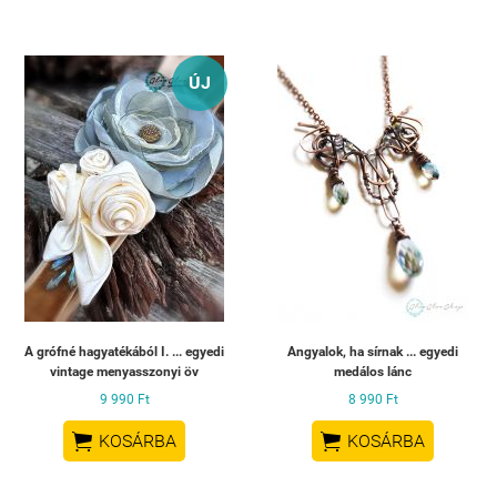
ÚJ
A grófné hagyatékából I. ... egyedi
Angyalok, ha sírnak ... egyedi
vintage menyasszonyi öv
medálos lánc
9 990 Ft
8 990 Ft


KOSÁRBA
KOSÁRBA