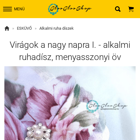


MENÜ

»
ESKÜVŐ
»
Alkalmi ruha díszek
Virágok a nagy napra I. - alkalmi
ruhadísz, menyasszonyi öv