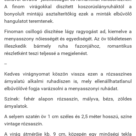
A finom virágokkal díszített koszorúslányruháktól a
bonyolult mintájú asztalterítőkig ezek a minták elbűvölő
hangulatot teremtenek.
Finoman csillogó díszítése lágy ragyogást ad, kiemelve a
menyasszony nőiességét és egyediségét. Az öv tökéletesen
illeszkedik bármely ruha fazonjához, romantikus
részletként teszi teljessé a megjelenést.
--
Kedves virágnyomat köszön vissza ezen a rózsaszínes
árnyalatú alkalmi ruhadíszen is, mely ellenállhatatlanul
elbűvölővé fogja varázsolni a menyasszonyi ruhádat.
Színek: fehér alapon rózsaszín, mályva, bézs, zöldes
árnyalatok.
A selyem szatén öv 1 cm széles és 2,5 méter hosszú, színe
vintage rózsaszín.
A virág átmérője kb. 9 cm, közepén egy minőségi tekla