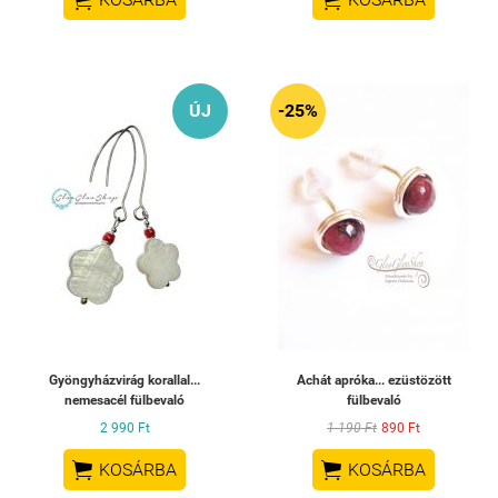
ÚJ
-25%
Gyöngyházvirág korallal...
Achát apróka... ezüstözött
nemesacél fülbevaló
fülbevaló
2 990 Ft
1 190 Ft
890 Ft


KOSÁRBA
KOSÁRBA