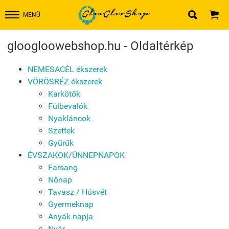


MENÜ
gloogloowebshop.hu - Oldaltérkép
NEMESACÉL ékszerek
VÖRÖSRÉZ ékszerek
Karkötők
Fülbevalók
Nyakláncok
Szettek
Gyűrűk
ÉVSZAKOK/ÜNNEPNAPOK
Farsang
Nőnap
Tavasz / Húsvét
Gyermeknap
Anyák napja
Nyár