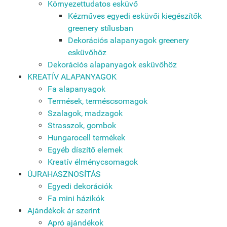
Környezettudatos esküvő
Kézműves egyedi esküvői kiegészítők
greenery stílusban
Dekorációs alapanyagok greenery
esküvőhöz
Dekorációs alapanyagok esküvőhöz
KREATÍV ALAPANYAGOK
Fa alapanyagok
Termések, terméscsomagok
Szalagok, madzagok
Strasszok, gombok
Hungarocell termékek
Egyéb díszítő elemek
Kreatív élménycsomagok
ÚJRAHASZNOSÍTÁS
Egyedi dekorációk
Fa mini házikók
Ajándékok ár szerint
Apró ajándékok