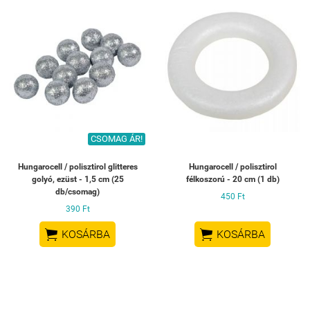
CSOMAG ÁR!
Hungarocell / polisztirol glitteres
Hungarocell / polisztirol
golyó, ezüst - 1,5 cm (25
félkoszorú - 20 cm (1 db)
db/csomag)
450 Ft
390 Ft


KOSÁRBA
KOSÁRBA