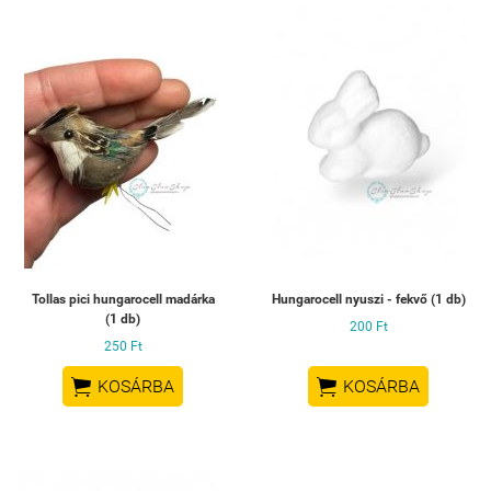
Tollas pici hungarocell madárka
Hungarocell nyuszi - fekvő (1 db)
(1 db)
200 Ft
250 Ft


KOSÁRBA
KOSÁRBA