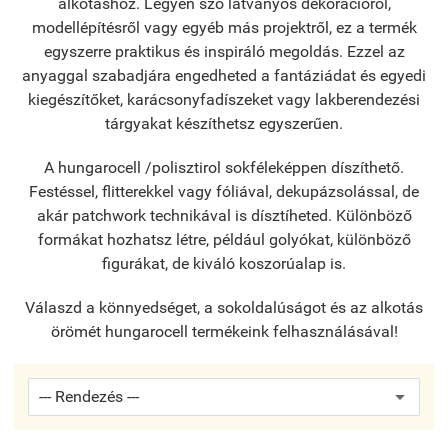
alkotáshoz. Legyen szó látványos dekorációról,
modellépítésről vagy egyéb más projektről, ez a termék
egyszerre praktikus és inspiráló megoldás.
Ezzel az
anyaggal szabadjára engedheted a fantáziádat és egyedi
kiegészítőket, karácsonyfadíszeket vagy lakberendezési
tárgyakat készíthetsz egyszerűen.
A hungarocell /polisztirol sokféleképpen díszíthető.
F
estéssel, flitterekkel vagy fóliával, dekupázsolással, de
akár patchwork technikával is dísztíheted.
Különböző
formákat hozhatsz létre, például golyókat, különböző
figurákat, de kiváló koszorúalap is.
Válaszd a könnyedséget, a sokoldalúságot és az alkotás
örömét hungarocell termékeink felhasználásával!