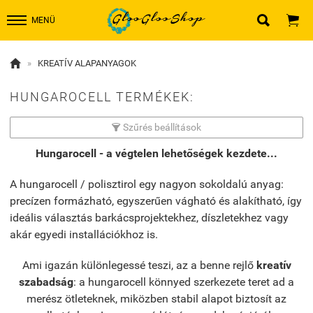


MENÜ

»
KREATÍV ALAPANYAGOK
HUNGAROCELL TERMÉKEK:
Szűrés beállítások

Hungarocell - a végtelen lehetőségek kezdete...
A hungarocell / polisztirol egy nagyon sokoldalú anyag:
p
recízen formázható, egyszerűen vágható és alakítható, így
ideális választás barkácsprojektekhez, díszletekhez vagy
akár egyedi installációkhoz is.
Ami igazán különlegessé teszi, az a benne rejlő
kreatív
szabadság
: a hungarocell könnyed szerkezete teret ad a
merész ötleteknek, miközben stabil alapot biztosít az