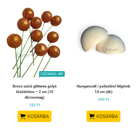
CSOMAG ÁR!
Bronz színű glitteres golyó
Hungarocell / polisztirol félgömb
tűződróton – 2 cm (10
14 cm (db)
db/csomag)
690 Ft
330 Ft


KOSÁRBA
KOSÁRBA