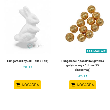
CSOMAG ÁR!
Hungarocell nyuszi - álló (1 db)
Hungarocell / polisztirol glitteres
golyó, arany - 1,5 cm (25
200 Ft
db/csomag)
390 Ft


KOSÁRBA
KOSÁRBA