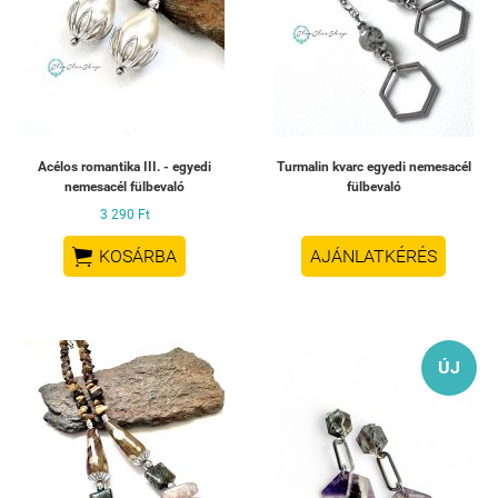
Acélos romantika III. - egyedi
Turmalin kvarc egyedi nemesacél
nemesacél fülbevaló
fülbevaló
3 290 Ft

KOSÁRBA
AJÁNLATKÉRÉS
ÚJ