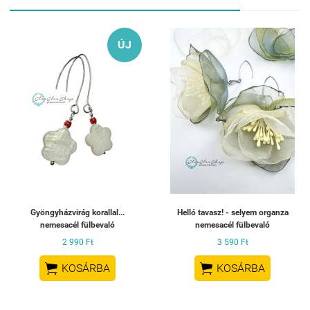
ÚJ
Gyöngyházvirág korallal...
Helló tavasz! - selyem organza
nemesacél fülbevaló
nemesacél fülbevaló
2 990 Ft
3 590 Ft


KOSÁRBA
KOSÁRBA