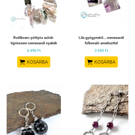
Rutilkvarc-pöttyös achát-
Lila gyógymérő... nemesacél
tigrisszem nemesacél nyakék
fülbevaló ametiszttel
6 490 Ft
3 690 Ft


KOSÁRBA
KOSÁRBA