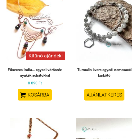
Kitűnő ajándék!
Fűszeres India... egyedi vörösréz
Turmalin kvarc egyedi nemesacél
nyakék achátokkal
karkötő
8 890 Ft

KOSÁRBA
AJÁNLATKÉRÉS