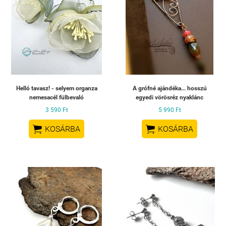
Helló tavasz! - selyem organza
A grófné ajándéka... hosszú
nemesacél fülbevaló
egyedi vörösréz nyaklánc
3 590 Ft
5 990 Ft


KOSÁRBA
KOSÁRBA