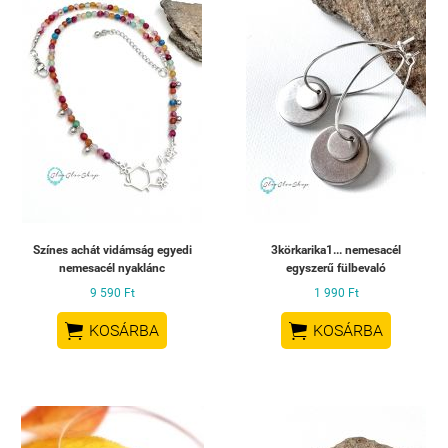
Színes achát vidámság egyedi
3körkarika1... nemesacél
nemesacél nyaklánc
egyszerű fülbevaló
9 590 Ft
1 990 Ft


KOSÁRBA
KOSÁRBA