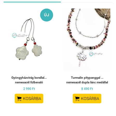
ÚJ
Gyöngyházvirág korallal...
Turmalin pitypanggal ...
nemesacél fülbevaló
nemesacél dupla lánc medállal
2 990 Ft
8 490 Ft


KOSÁRBA
KOSÁRBA