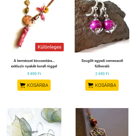
Különleges
A természet kincsestára...
Szugilit egyedi nemesacél
exkluzív nyakék korall röggel
fülbevaló
9 890 Ft
2 690 Ft


KOSÁRBA
KOSÁRBA