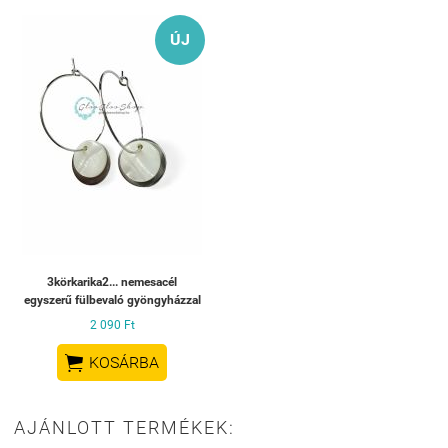
ÚJ
3körkarika2... nemesacél
egyszerű fülbevaló gyöngyházzal
2 090 Ft

KOSÁRBA
AJÁNLOTT TERMÉKEK: