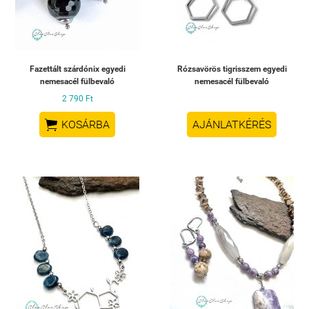
Fazettált szárdónix egyedi
Rózsavörös tigrisszem egyedi
nemesacél fülbevaló
nemesacél fülbevaló
2 790 Ft

KOSÁRBA
AJÁNLATKÉRÉS