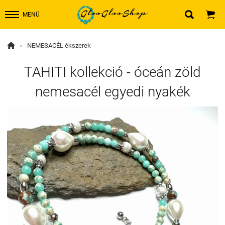


MENÜ

»
NEMESACÉL ékszerek
TAHITI kollekció - óceán zöld
nemesacél egyedi nyakék