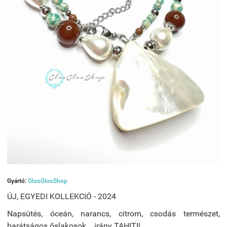
Gyártó:
GlooGlooShop
ÚJ, EGYEDI KOLLEKCIÓ - 2024
Napsütés, óceán, narancs, citrom, csodás természet,
barátságos őslakosok... irány TAHITI!