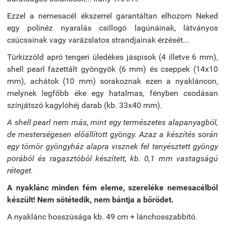
Ezzel a nemesacél ékszerrel garantáltan elhozom Neked
egy polinéz nyaralás csillogó lagúnáinak, látványos
csúcsainak vagy varázslatos strandjainak érzését...
Türkizzöld apró tengeri üledékes jáspisok (4 illetve 6 mm),
shell pearl fazettált gyöngyök (6 mm) és cseppek (14x10
mm), achátok (10 mm) sorakoznak ezen a nyakláncon,
melynek legfőbb éke egy hatalmas, fényben csodásan
színjátszó kagylóhéj darab (kb. 33x40 mm).
A shell pearl nem más, mint egy természetes alapanyagból,
de mesterségesen előállított gyöngy. Azaz a készítés során
egy tömör gyöngyház alapra visznek fel tenyésztett gyöngy
porából és ragasztóból készített, kb. 0,1 mm vastagságú
réteget.
A nyaklánc minden fém eleme, szereléke nemesacélból
készült! Nem sötétedik, nem bántja a bőrödet.
A nyaklánc hosszúsága kb. 49 cm + lánchosszabbító.