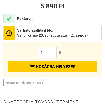
5 890 Ft

Raktáron
Várható szállítási idő:

3 munkanap (2026. augusztus 12., szerda)
db

KOSÁRBA HELYEZÉS
Felvitel a kedvencek közé »
A KATEGÓRIA TOVÁBBI TERMÉKEI: