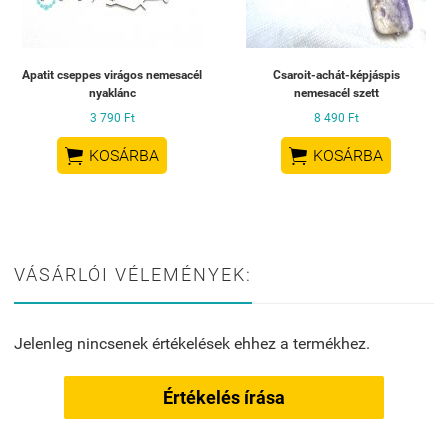
Apatit cseppes virágos nemesacél
Csaroit-achát-képjáspis
nyaklánc
nemesacél szett
3 790 Ft
8 490 Ft


KOSÁRBA
KOSÁRBA
VÁSÁRLÓI VÉLEMÉNYEK:
Jelenleg nincsenek értékelések ehhez a termékhez.
Értékelés írása