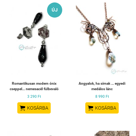
ÚJ
Romantikusan modern ónix
Angyalok, ha sírnak ... egyedi
cseppel... nemesacél fülbevaló
medálos lánc
3 290 Ft
8 990 Ft


KOSÁRBA
KOSÁRBA