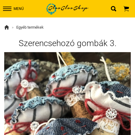


MENÜ

»
Egyéb termékek
Szerencsehozó gombák 3.