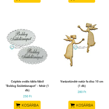
Csipkés ovális tábla fából
Varázstündér natúr fa dísz 10 cm
"Boldog Születésnapot" - fehér (1
(1 db)
db)
280 Ft
250 Ft


KOSÁRBA
KOSÁRBA