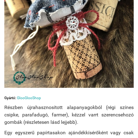
Gyártó:
GlooGlooShop
Részben újrahasznosított alapanyagokból (régi színes
csipke, parafadugó, farmer), kézzel varrt szerencsehozó
gombák (részletesen lásd lejjebb).
Egy egyszerű papírtasakon ajándékkísérőként vagy csak