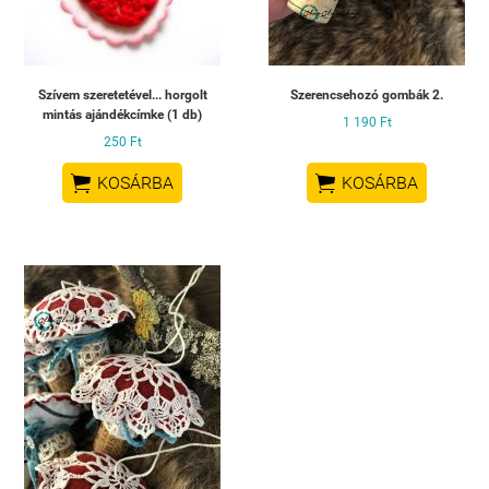
Szívem szeretetével... horgolt
Szerencsehozó gombák 2.
mintás ajándékcímke (1 db)
1 190 Ft
250 Ft


KOSÁRBA
KOSÁRBA