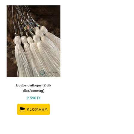
Bojtos csillogás (2 db
dísz/csomag)
2 590 Ft

KOSÁRBA