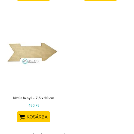
Natúr fa nyíl - 7,5 x 20 cm
490 Ft

KOSÁRBA