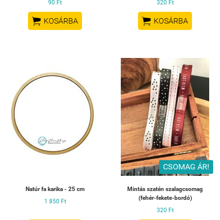
90 Ft
320 Ft


KOSÁRBA
KOSÁRBA
CSOMAG ÁR!
Natúr fa karika - 25 cm
Mintás szatén szalagcsomag
(fehér-fekete-bordó)
1 850 Ft
320 Ft