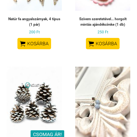
Natúr fa angyalszárnyak, 4 típus
Szívem szeretetével... horgolt
(1 pár)
mintás ajándékcímke (1 db)
200 Ft
250 Ft


KOSÁRBA
KOSÁRBA
CSOMAG ÁR!