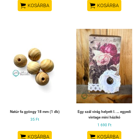


KOSÁRBA
KOSÁRBA
Natúr fa gyöngy 18 mm (1 db)
Egy szál virág helyett I. ... egyedi
vintage mini házikó
35 Ft
1 690 Ft


KOSÁRBA
KOSÁRBA