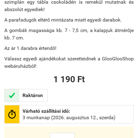
szimplán egy tábla csokoládén is remekül mutatnak és
abszolút egyediek!
A parafadugók eltérő mintázata miatt egyedi darabok.
A gombák magassága kb. 7 - 7,5 cm, a kalapjuk átmérője
kb. 7 cm.
Az ár 1 darabra értendő!
Válassz egyedi ajándékokat szeretteidnek a GlooGlooShop
webáruházból!
1 190 Ft

Raktáron
Várható szállítási idő:

3 munkanap (2026. augusztus 12., szerda)