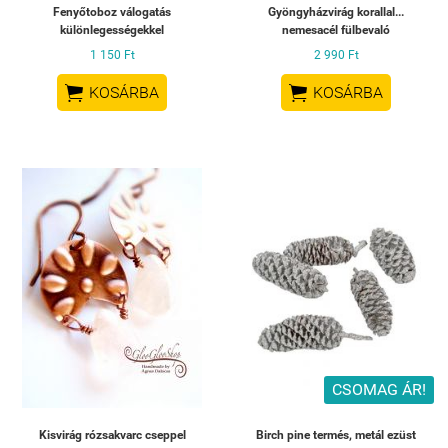
Fenyőtoboz válogatás
Gyöngyházvirág korallal...
különlegességekkel
nemesacél fülbevaló
1 150 Ft
2 990 Ft


KOSÁRBA
KOSÁRBA
CSOMAG ÁR!
Kisvirág rózsakvarc cseppel
Birch pine termés, metál ezüst