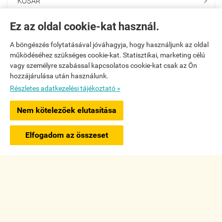
KOSÁR

Ez az oldal cookie-kat használ.
SZÁLLÍTÓ PARTNEREINK

A böngészés folytatásával jóváhagyja, hogy használjunk az oldal
működéséhez szükséges cookie-kat. Statisztikai, marketing célú
HÍRLEVÉL FELIRATKOZÁS

vagy személyre szabással kapcsolatos cookie-kat csak az Ön
hozzájárulása után használunk.
Részletes adatkezelési tájékoztató »
Navigáció

Nem kötelezőek elutasítása
×
Saját fiók

Ajánlott termék
Natúr fa angyalszárnyak, 4 típus (1 pár)
Elfogadom az összeset
Részletek »
Bemutatkozás

Elérhetőségek

www.gloogloowebshop.hu -
WiTech és Társa Kreatív Mérnöki Iroda Kft.
-
ÁSZF
-
Adatkezelési tájékoztató