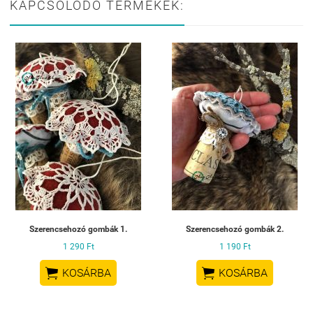
KAPCSOLÓDÓ TERMÉKEK:
Szerencsehozó gombák 1.
Szerencsehozó gombák 2.
1 290 Ft
1 190 Ft


KOSÁRBA
KOSÁRBA