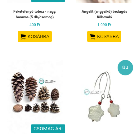
Feketefenyő toboz - nagy,
Angelit (angyalkő) bedugós
hamvas (5 db/csomag)
fülbevaló
400 Ft
1 090 Ft


KOSÁRBA
KOSÁRBA
ÚJ
CSOMAG ÁR!