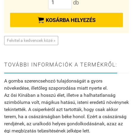
db

KOSÁRBA HELYEZÉS
Felvitel a kedvencek közé »
TOVÁBBI INFORMÁCIÓK A TERMÉKRŐL:
A gomba szerencsehozó tulajdonságát a gyors
növekedése, illetőleg szaporodása miatt nyerte el.
Az ősi Kínában a hosszú élet, illetve a halhatatlanság
szimbóluma volt, mágikus hatású, isteni eredetű növénynek
tekintették. A csiperkéről azt tartották, hogy csak akkor
terem, ha a császárságban béke honol. Ezért a császárság
rendjének, az uralkodó helyes gondolkodásának, azaz az
égi megbízatás teljesítésének jelképe lett.