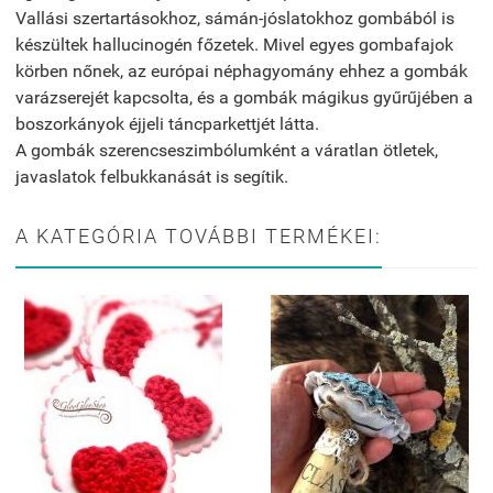
Vallási szertartásokhoz, sámán-jóslatokhoz gombából is
készültek hallucinogén főzetek. Mivel egyes gombafajok
körben nőnek, az európai néphagyomány ehhez a gombák
varázserejét kapcsolta, és a gombák mágikus gyűrűjében a
boszorkányok éjjeli táncparkettjét látta.
A gombák szerencseszimbólumként a váratlan ötletek,
javaslatok felbukkanását is segítik.
A KATEGÓRIA TOVÁBBI TERMÉKEI: