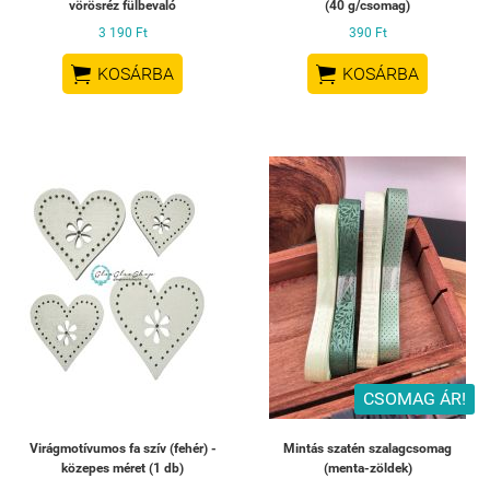
vörösréz fülbevaló
(40 g/csomag)
3 190 Ft
390 Ft


KOSÁRBA
KOSÁRBA
CSOMAG ÁR!
Virágmotívumos fa szív (fehér) -
Mintás szatén szalagcsomag
közepes méret (1 db)
(menta-zöldek)