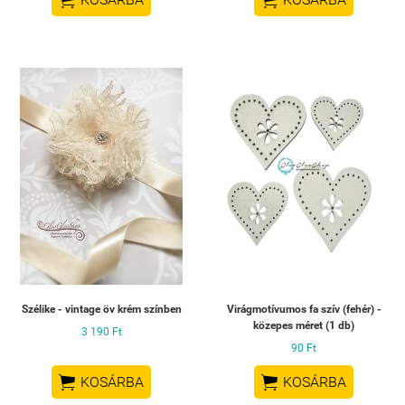
Szélike - vintage öv krém színben
Virágmotívumos fa szív (fehér) -
közepes méret (1 db)
3 190 Ft
90 Ft


KOSÁRBA
KOSÁRBA