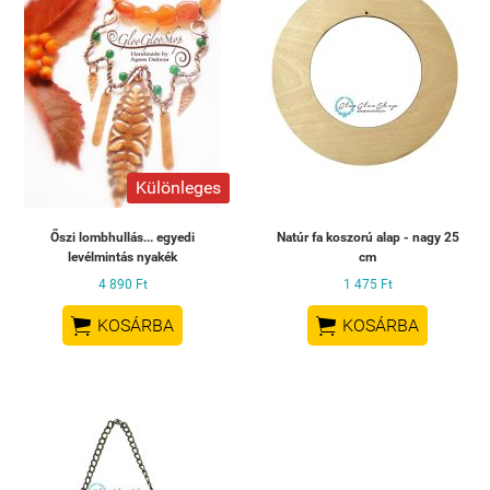
Különleges
Őszi lombhullás... egyedi
Natúr fa koszorú alap - nagy 25
levélmintás nyakék
cm
4 890 Ft
1 475 Ft


KOSÁRBA
KOSÁRBA