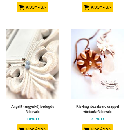


KOSÁRBA
KOSÁRBA
Angelit (angyalkő) bedugós
Kisvirág rózsakvarc cseppel
fülbevaló
vörösréz fülbevaló
1 090 Ft
3 190 Ft


KOSÁRBA
KOSÁRBA