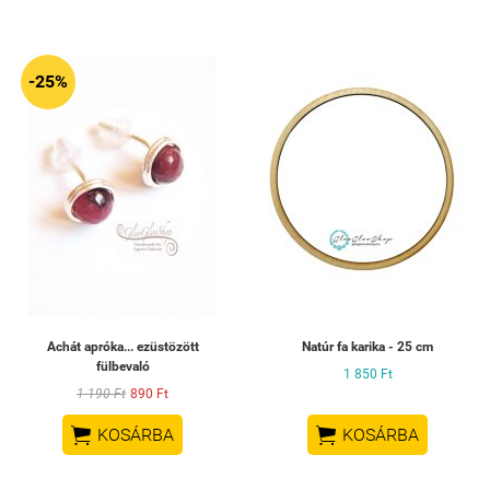
-25%
Achát apróka... ezüstözött
Natúr fa karika - 25 cm
fülbevaló
1 850 Ft
1 190 Ft
890 Ft


KOSÁRBA
KOSÁRBA