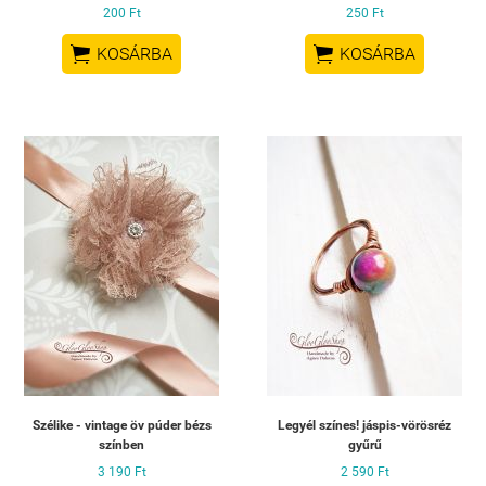
200 Ft
250 Ft


KOSÁRBA
KOSÁRBA
Szélike - vintage öv púder bézs
Legyél színes! jáspis-vörösréz
színben
gyűrű
3 190 Ft
2 590 Ft