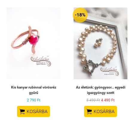
-18%
Kis kanyar rubinnal vörösréz
Az életünk: gyöngysor... egyedi
gyűrű
igazgyöngy szett
2 790 Ft
5 490 Ft
4 490 Ft


KOSÁRBA
KOSÁRBA