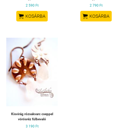
2 590 Ft
2 790 Ft


KOSÁRBA
KOSÁRBA
Kisvirág rózsakvarc cseppel
vörösréz fülbevaló
3 190 Ft