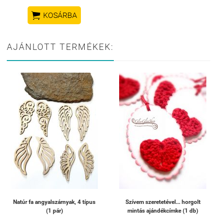

KOSÁRBA
AJÁNLOTT TERMÉKEK:
Natúr fa angyalszárnyak, 4 típus
Szívem szeretetével... horgolt
(1 pár)
mintás ajándékcímke (1 db)