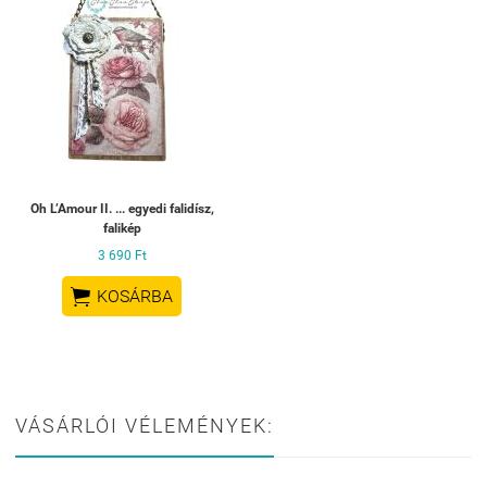
Oh L’Amour II. ... egyedi falidísz,
falikép
3 690 Ft

KOSÁRBA
VÁSÁRLÓI VÉLEMÉNYEK: