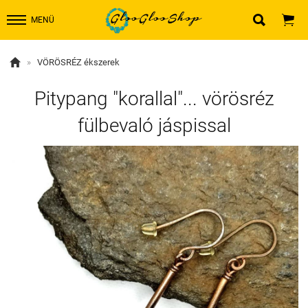


MENÜ

»
VÖRÖSRÉZ ékszerek
Pitypang "korallal"... vörösréz
fülbevaló jáspissal