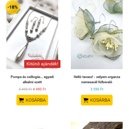
-18%
Kitűnő ajándék!
Pompa és csillogás... egyedi
Helló tavasz! - selyem organza
alkalmi szett
nemesacél fülbevaló
5 490 Ft
4 490 Ft
3 590 Ft


KOSÁRBA
KOSÁRBA