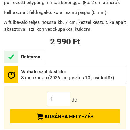
polírozott) pitypang mintás koronggal (kb. 2 cm átmérő).
Felhasznált féldrágakő: korall színű jáspis (6 mm).
A fülbevaló teljes hossza kb. 7 cm, kézzel készült, kalapált
akasztóval, szilikon védőkupakkal küldöm.
2 990 Ft

Raktáron
Várható szállítási idő:

3 munkanap (2026. augusztus 13., csütörtök)
db

KOSÁRBA HELYEZÉS