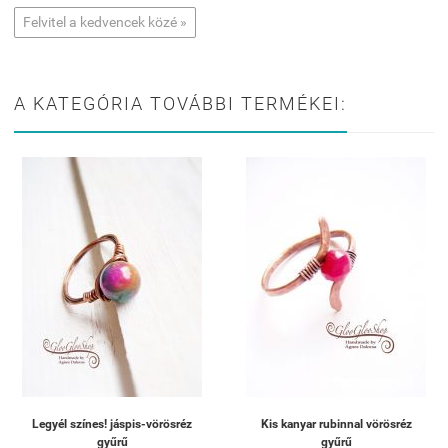
Felvitel a kedvencek közé »
A KATEGÓRIA TOVÁBBI TERMÉKEI:
Legyél színes! jáspis-vörösréz
Kis kanyar rubinnal vörösréz
gyűrű
gyűrű