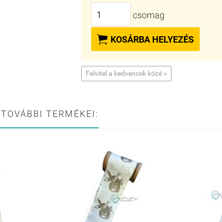
csomag

KOSÁRBA HELYEZÉS
Felvitel a kedvencek közé »
 TOVÁBBI TERMÉKEI: