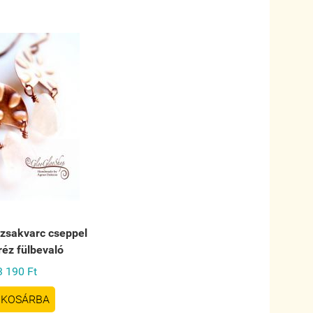
ózsakvarc cseppel
réz fülbevaló
3 190 Ft
KOSÁRBA