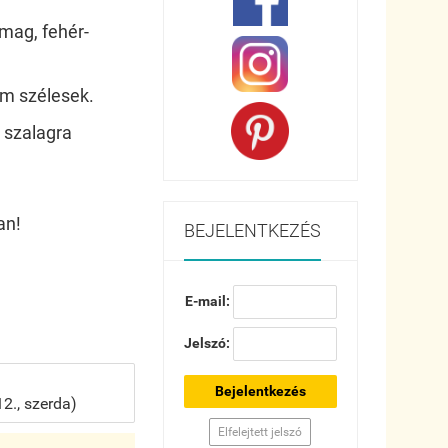
mag, fehér-
cm szélesek.
 szalagra
an!
BEJELENTKEZÉS
E-mail:
Jelszó:
Bejelentkezés
2., szerda)
Elfelejtett jelszó