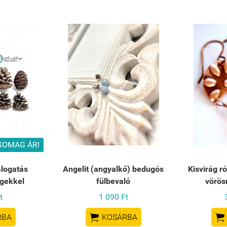
SOMAG ÁR!
logatás
Angelit (angyalkő) bedugós
Kisvirág r
gekkel
fülbevaló
vörös
t
1 090 Ft


RBA
KOSÁRBA