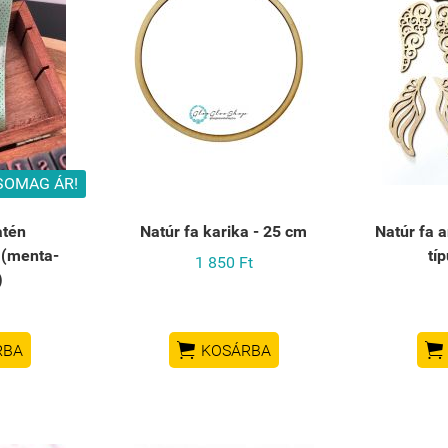
SOMAG ÁR!
atén
Natúr fa karika - 25 cm
Natúr fa 
 (menta-
tí
1 850 Ft
)


RBA
KOSÁRBA