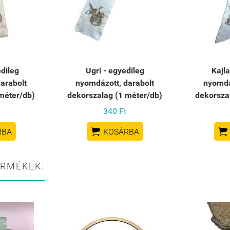
edileg
Ugri - egyedileg
Kajla
arabolt
nyomdázott, darabolt
nyomdá
méter/db)
dekorszalag (1 méter/db)
dekorsza
340 Ft


RBA
KOSÁRBA
ERMÉKEK: