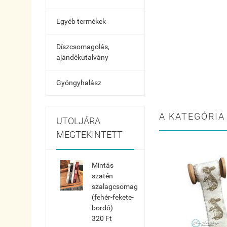
Egyéb termékek
Díszcsomagolás,
ajándékutalvány
Gyöngyhalász
A KATEGÓRIA
UTOLJÁRA
MEGTEKINTETT
Mintás
szatén
szalagcsomag
(fehér-fekete-
bordó)
320 Ft