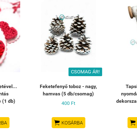
CSOMAG ÁR!
tével...
Feketefenyő toboz - nagy,
Tapsi
ntás
hamvas (5 db/csomag)
nyomdá
 (1 db)
dekorsza
400 Ft


RBA
KOSÁRBA