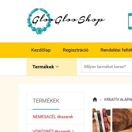
Kezdőlap
Regisztráció
Rendelési felté
Termékek


»
KREATÍV ALAP
TERMÉKEK
NEMESACÉL ékszerek
VÖRÖSRÉZ ékszerek
