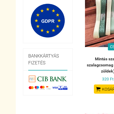
C
BANKKÁRTYÁS
Mintás sz
FIZETÉS
szalagcsomag
zöldek
320 Ft

KOSÁ