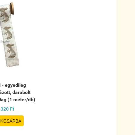
 - egyedileg
zott, darabolt
lag (1 méter/db)
320 Ft
KOSÁRBA