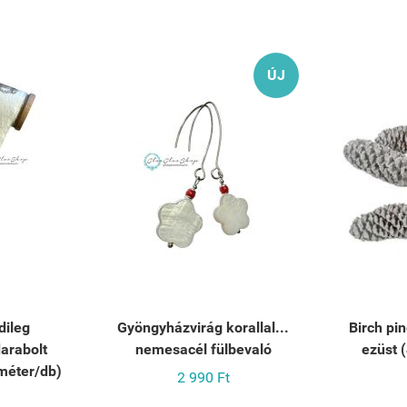
ÚJ
dileg
Gyöngyházvirág korallal...
Birch pi
arabolt
nemesacél fülbevaló
ezüst 
méter/db)
2 990 Ft