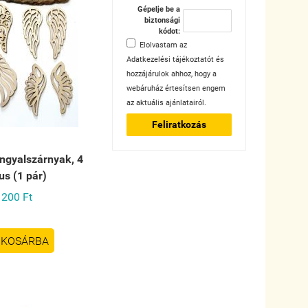
Gépelje be a
biztonsági
kódot:
Elolvastam az
Adatkezelési tájékoztatót
és
hozzájárulok ahhoz, hogy a
webáruház értesítsen engem
az aktuális ajánlatairól.
Feliratkozás
angyalszárnyak, 4
pus (1 pár)
200 Ft
KOSÁRBA