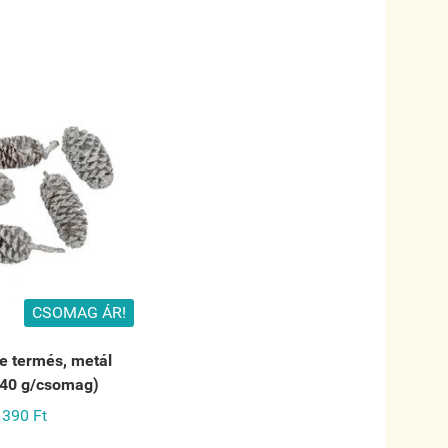
CSOMAG ÁR!
ne termés, metál
(40 g/csomag)
390 Ft