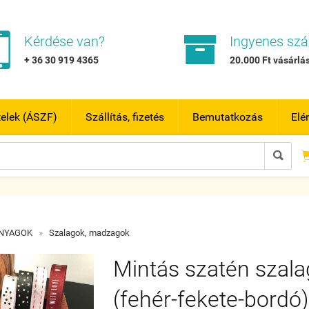


Kérdése van?
Ingyenes szál
+ 36 30 919 4365
20.000 Ft vásárlás
telek (ÁSZF)
Szállítás, fizetés
Bemutatkozás
Elé

ANYAGOK
»
Szalagok, madzagok
Mintás szatén szal
(fehér-fekete-bordó)