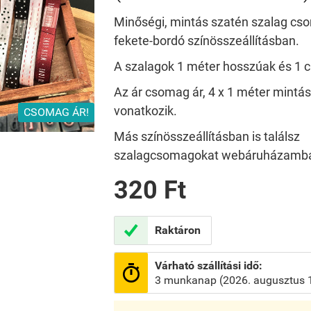
Minőségi, mintás szatén szalag cso
fekete-bordó színösszeállításban.
A szalagok 1 méter hosszúak és 1 
Az ár csomag ár, 4 x 1 méter mintás
vonatkozik.
CSOMAG ÁR!
Más színösszeállításban is találsz
szalagcsomagokat webáruházamb
320 Ft

Raktáron
Várható szállítási idő:

3 munkanap (2026. augusztus 1