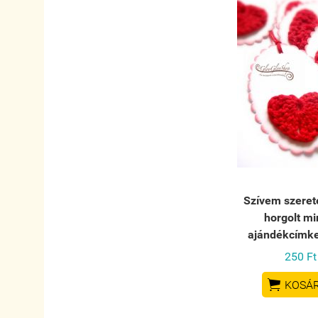
Szívem szerete
horgolt mi
ajándékcímke
250 Ft

KOSÁ