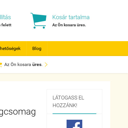

lítás
Kosár tartalma
 felett
Az Ön kosara
üres
.
rhetőségek
Blog


Az Ön kosara
üres
.
LÁTOGASS EL
HOZZÁNK!
agcsomag