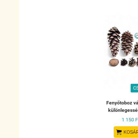
C
Fenyőtoboz vá
különlegessé
1 150 F

KOSÁ