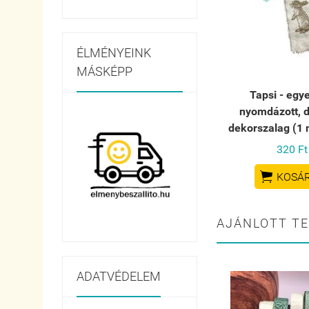
ÉLMÉNYEINK
MÁSKÉPP
Tapsi - egy
nyomdázott, d
dekorszalag (1 
320 Ft

KOSÁ
AJÁNLOTT T
ADATVÉDELEM