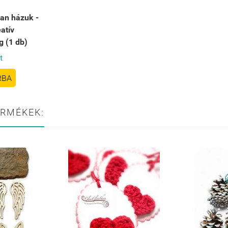
van házuk -
atív
 (1 db)
t
RBA
ERMÉKEK: