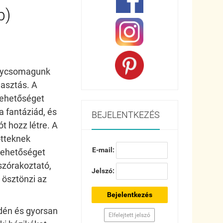
b)
énycsomagunk
lasztás. A
lehetőséget
 fantáziád, és
BEJELENTKEZÉS
ót hozz létre. A
őtteknek
E-mail:
 lehetőséget
zórakoztató,
Jelszó:
 ösztönzi az
Bejelentkezés
edén és gyorsan
Elfelejtett jelszó