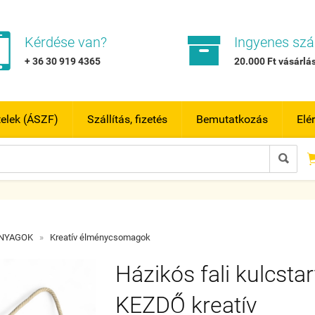


Kérdése van?
Ingyenes szál
+ 36 30 919 4365
20.000 Ft vásárlás
telek (ÁSZF)
Szállítás, fizetés
Bemutatkozás
Elé

ANYAGOK
»
Kreatív élménycsomagok
Házikós fali kulcstar
KEZDŐ kreatív