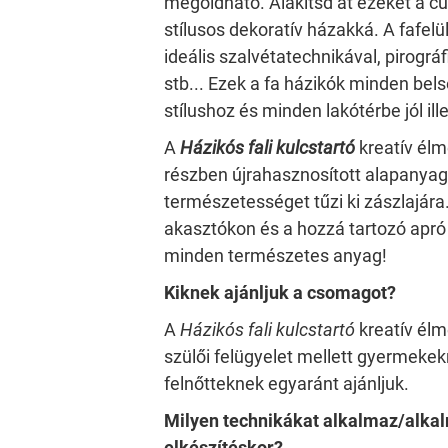
megoldható. Alakítsd át ezeket a cu
stílusos dekoratív házakká. A fafelül
ideális szalvétatechnikával, pirográf
stb... Ezek a fa házikók minden bels
stílushoz és minden lakótérbe jól il
A
Házikós fali kulcstartó
kreatív é
részben újrahasznosított alapanyag
természetességet tűzi ki zászlajára.
akasztókon és a hozzá tartozó apró
minden természetes anyag!
Kiknek ajánljuk a csomagot?
A
Házikós fali kulcstartó
kreatív él
szülői felügyelet mellett gyermekekn
felnőtteknek egyaránt ajánljuk.
Milyen technikákat alkalmaz/alka
elkészítéskor?