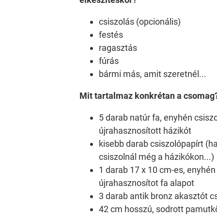
csiszolás (opcionális)
festés
ragasztás
fúrás
bármi más, amit szeretnél...
Mit tartalmaz konkrétan a csomag
5 darab natúr fa, enyhén csiszo
újrahasznosított házikót
kisebb darab csiszolópapírt (h
csiszolnál még a házikókon...)
1 darab 17 x 10 cm-es, enyhén 
újrahasznosítot fa alapot
3 darab antik bronz akasztót c
42 cm hosszú, sodrott pamutkö