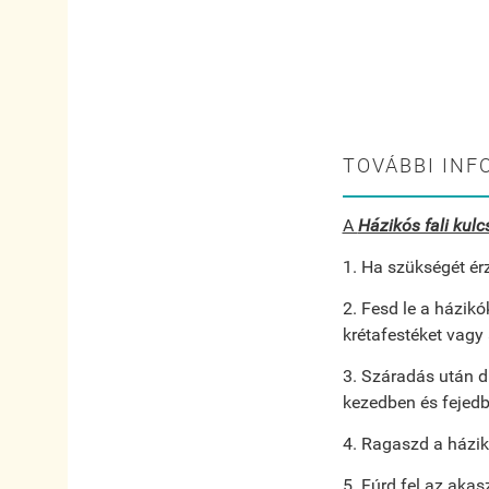
TOVÁBBI INF
A
Házikós fali kulc
1. Ha szükségét ér
2. Fesd le a házikó
krétafestéket vagy 
3. Száradás után dí
kezedben és fejedb
4. Ragaszd a házik
5. Fúrd fel az akas