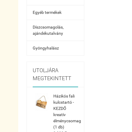
Egyéb termékek
Díszcsomagolás,
ajándékutalvány
Gyöngyhalász
UTOLJÁRA
MEGTEKINTETT
Házikós fali
kulcstartó -
KEZDŐ
kreatív
élménycsomag
(1 db)