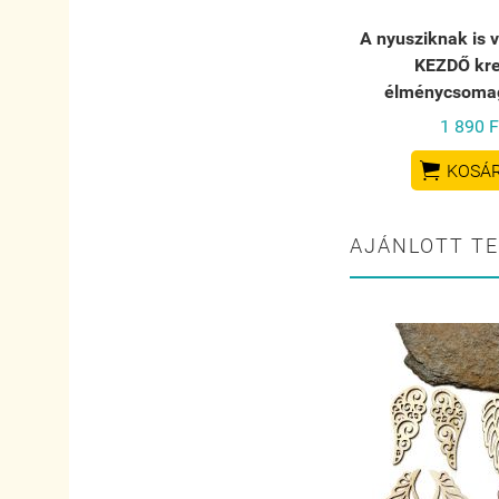
A nyusziknak is 
KEZDŐ kre
élménycsomag
1 890 F

KOSÁ
AJÁNLOTT T