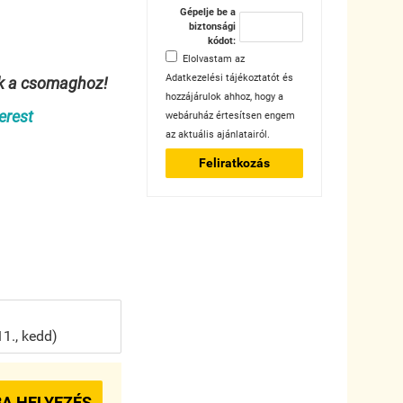
Gépelje be a
biztonsági
kódot:
Elolvastam az
Adatkezelési tájékoztatót
és
unk a csomaghoz!
hozzájárulok ahhoz, hogy a
erest
webáruház értesítsen engem
az aktuális ajánlatairól.
Feliratkozás
1., kedd)
A HELYEZÉS