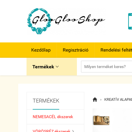
Kezdőlap
Regisztráció
Rendelési felté
Termékek


»
KREATÍV ALAP
TERMÉKEK
NEMESACÉL ékszerek
VÖRÖSRÉZ ékszerek
