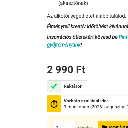
(akasztónak)
Az alkotói segédletet alább találod.
Élményteli kreatív időtöltést kíván
Inspirációs ötletekért kövesd be
Pint
gyűjteményünk
!
2 990 Ft

Raktáron
Várható szállítási idő:

3 munkanap (2026. augusztus 1

KOSÁRB