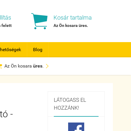

lítás
Kosár tartalma
 felett
Az Ön kosara
üres
.
rhetőségek
Blog


Az Ön kosara
üres
.
LÁTOGASS EL
HOZZÁNK!
tó -