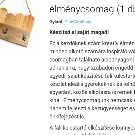
élménycsomag (1 d
Gyártó:
GlooGlooShop
Készítsd el saját magad!
Ez a kezdőknek szánt kreatív élm
minden alkotó számára inspiráló vá
csomagban található alapanyagok 
adnak arra, hogy szabadon engedd a
egyedi, saját készítésű fali kulcstart
készlet ideális gyerekeknek és feln
egyaránt, közös alkotásra is remek
kínál. Élménycsomagunk nemcsak s
hanem fejleszti a kézügyességet és
önkifejezést is.
A fali kulcstartó elkészítése könny