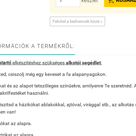
készlet
Felvitel a kedvencek közé »
ORMÁCIÓK A TERMÉKRŐL:
startó
elkészítéshez szükséges
alkotói segédlet
:
zed, csiszolj még egy keveset a fa alapanyagokon.
kat és az alapot tetszőleges színűekre, amilyenre Te szeretnéd. A
akrilfestéket használni.
szítsd a házikókat ablakokkal, ajtóval, virággal stb., az alkotá
en van!
ókat az alapra.
ztókat az alapra.