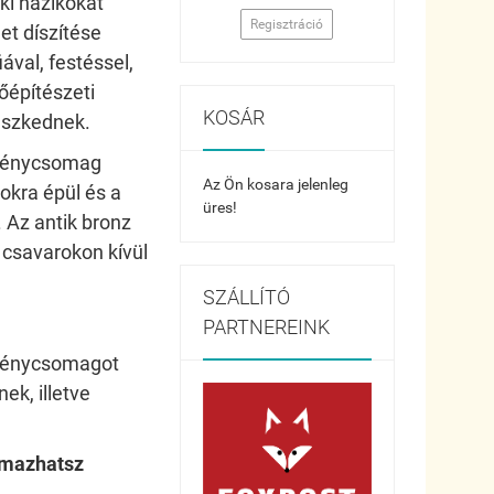
ki házikókat
Regisztráció
et díszítése
iával, festéssel,
őépítészeti
KOSÁR
leszkednek.
lménycsomag
Az Ön kosara jelenleg
okra épül és a
üres!
 Az antik bronz
 csavarokon kívül
SZÁLLÍTÓ
PARTNEREINK
ménycsomagot
ek, illetve
lmazhatsz