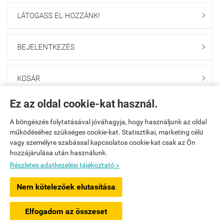
LÁTOGASS EL HOZZÁNK!

BEJELENTKEZÉS

KOSÁR

Ez az oldal cookie-kat használ.
SZÁLLÍTÓ PARTNEREINK

A böngészés folytatásával jóváhagyja, hogy használjunk az oldal
működéséhez szükséges cookie-kat. Statisztikai, marketing célú
HÍRLEVÉL FELIRATKOZÁS

vagy személyre szabással kapcsolatos cookie-kat csak az Ön
hozzájárulása után használunk.
Részletes adatkezelési tájékoztató »
Navigáció

Nem kötelezőek elutasítása
Saját fiók

Elfogadom az összeset