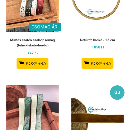
CSOMAG ÁR!
Mintás szatén szalagcsomag
Natúr fa karika - 25 cm
(fehér-fekete-bordó)
1 850 Ft
320 Ft


KOSÁRBA
KOSÁRBA
ÚJ