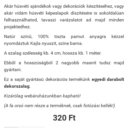
Akár húsvéti ajándékok vagy dekorációk készítéséhez, vagy
akár vidám húsvéti képeslapok díszítésére is sokoldalúan
felhasználhatod, tavaszi varázslatot ad majd minden
projektedhez.
Natúr színű, 100% tiszta pamut anyagra kézzel
nyomdáztuk Kajla nyuszit, színe barna.
A szalag szélesség kb. 4 cm, hossza kb. 1 méter.
Ebből a hosszúságból 2 nagyobb masnit tudsz majd
gyártani.
Ez a saját gyártású dekorációs termékünk
egyedi darabolt
dekorszalag
.
Kizárólag webáruházunkban kapható!
(A fa orsó nem része a terméknek, csak fotózási kellék!)
320 Ft