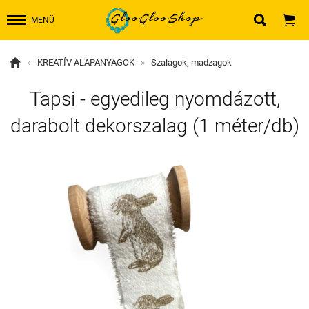


MENÜ

»
KREATÍV ALAPANYAGOK
»
Szalagok, madzagok
Tapsi - egyedileg nyomdázott,
darabolt dekorszalag (1 méter/db)