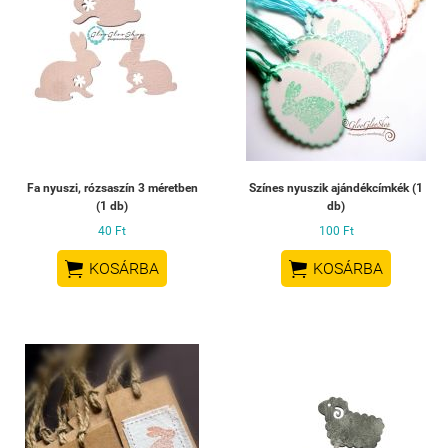
Fa nyuszi, rózsaszín 3 méretben
Színes nyuszik ajándékcímkék (1
(1 db)
db)
40 Ft
100 Ft


KOSÁRBA
KOSÁRBA