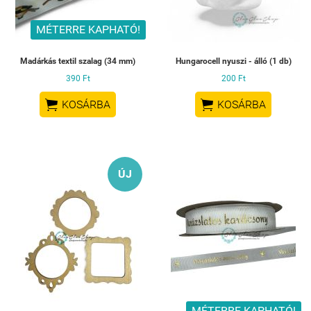
MÉTERRE KAPHATÓ!
Madárkás textil szalag (34 mm)
Hungarocell nyuszi - álló (1 db)
390 Ft
200 Ft


KOSÁRBA
KOSÁRBA
ÚJ
MÉTERRE KAPHATÓ!