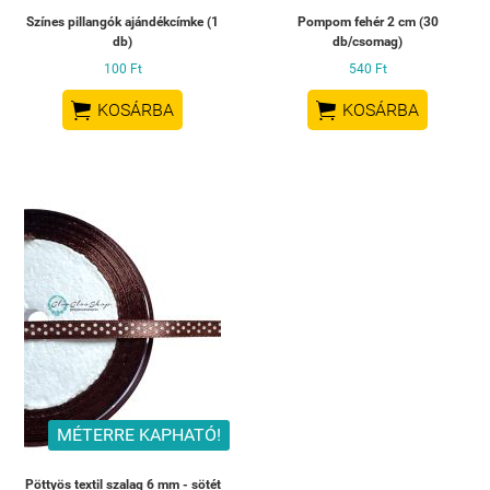
Színes pillangók ajándékcímke (1
Pompom fehér 2 cm (30
db)
db/csomag)
100 Ft
540 Ft


KOSÁRBA
KOSÁRBA
MÉTERRE KAPHATÓ!
Pöttyös textil szalag 6 mm - sötét