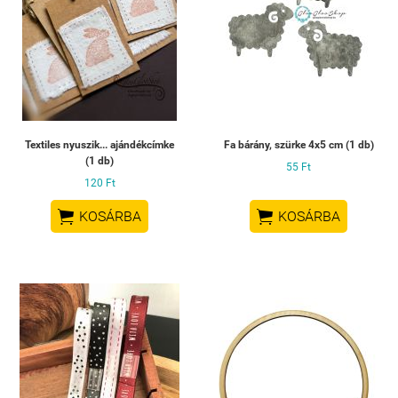
Textiles nyuszik... ajándékcímke
Fa bárány, szürke 4x5 cm (1 db)
(1 db)
55 Ft
120 Ft


KOSÁRBA
KOSÁRBA