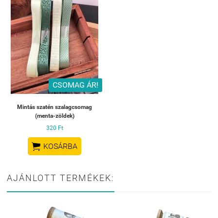
CSOMAG ÁR!
Mintás szatén szalagcsomag
(menta-zöldek)
320 Ft

KOSÁRBA
AJÁNLOTT TERMÉKEK: