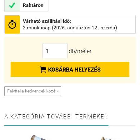

Raktáron
Várható szállítási idő:

3 munkanap (2026. augusztus 12., szerda)
db/méter

KOSÁRBA HELYEZÉS
Felvitel a kedvencek közé »
A KATEGÓRIA TOVÁBBI TERMÉKEI: