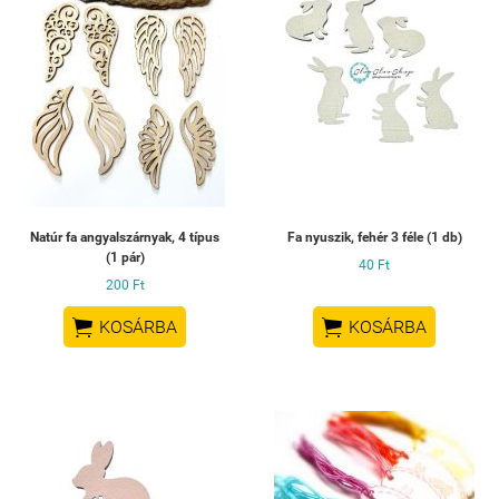
Natúr fa angyalszárnyak, 4 típus
Fa nyuszik, fehér 3 féle (1 db)
(1 pár)
40 Ft
200 Ft


KOSÁRBA
KOSÁRBA