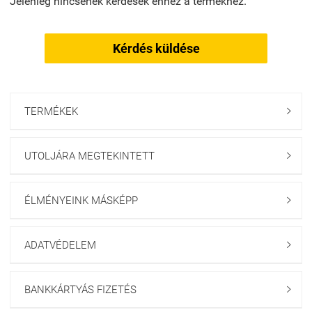
Jelenleg nincsenek kérdések ehhez a termékhez.
Kérdés küldése
TERMÉKEK

UTOLJÁRA MEGTEKINTETT

ÉLMÉNYEINK MÁSKÉPP

ADATVÉDELEM

BANKKÁRTYÁS FIZETÉS
