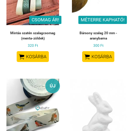
CSOMAG ÁR!
MÉTERRE KAPHATÓ!
Mintás szatén szalagcsomag
Bársony szalag 20 mm -
(menta-zöldek)
aranybarna
320 Ft
300 Ft


KOSÁRBA
KOSÁRBA
ÚJ