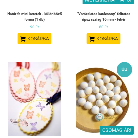
Natúr fa mini keretek - különböző
"Varázslatos karácsony" feliratos
forma (1 db)
ripsz szalag 16 mm - fehér
90 Ft
80 Ft


KOSÁRBA
KOSÁRBA
ÚJ
CSOMAG ÁR!