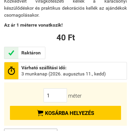
Közkedvelt virágkötészeti kellék a karácsonyi
készülődéskor és praktikus dekorációs kellék az ajándékok
csomagolásakor.
Az ár 1 méterre vonatkozik!
40 Ft

Raktáron
Várható szállítási idő:

3 munkanap (2026. augusztus 11., kedd)
méter

KOSÁRBA HELYEZÉS