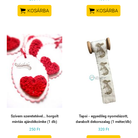


KOSÁRBA
KOSÁRBA
Szívem szeretetével... horgolt
Tapsi - egyedileg nyomdázott,
mintás ajándékcímke (1 db)
darabolt dekorszalag (1 méter/db)
250 Ft
320 Ft