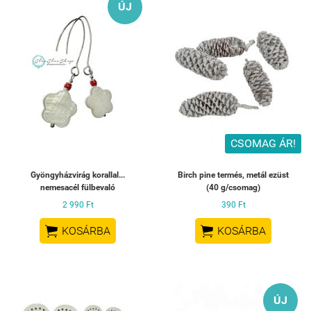
ÚJ
CSOMAG ÁR!
Gyöngyházvirág korallal...
Birch pine termés, metál ezüst
nemesacél fülbevaló
(40 g/csomag)
2 990 Ft
390 Ft


KOSÁRBA
KOSÁRBA
ÚJ