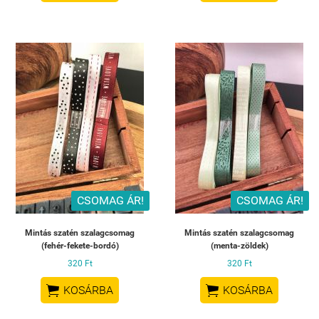
CSOMAG ÁR!
CSOMAG ÁR!
Mintás szatén szalagcsomag
Mintás szatén szalagcsomag
(fehér-fekete-bordó)
(menta-zöldek)
320 Ft
320 Ft


KOSÁRBA
KOSÁRBA