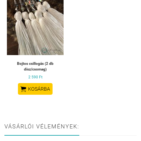
Bojtos csillogás (2 db
dísz/csomag)
2 590 Ft

KOSÁRBA
VÁSÁRLÓI VÉLEMÉNYEK: