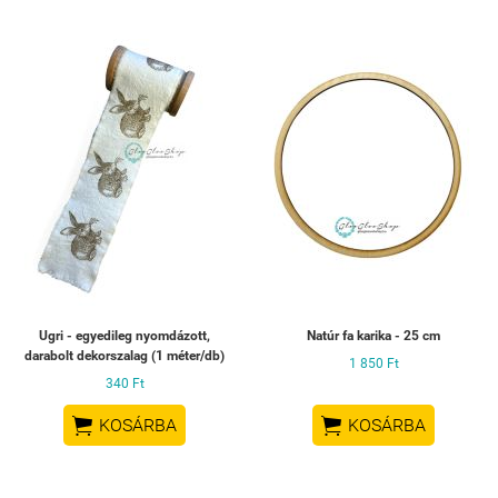
Ugri - egyedileg nyomdázott,
Natúr fa karika - 25 cm
darabolt dekorszalag (1 méter/db)
1 850 Ft
340 Ft


KOSÁRBA
KOSÁRBA