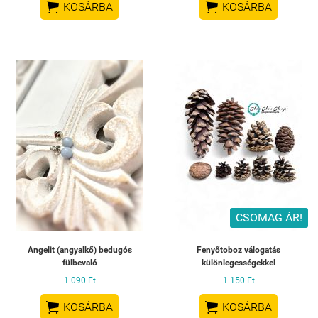


KOSÁRBA
KOSÁRBA
CSOMAG ÁR!
Angelit (angyalkő) bedugós
Fenyőtoboz válogatás
fülbevaló
különlegességekkel
1 090 Ft
1 150 Ft


KOSÁRBA
KOSÁRBA