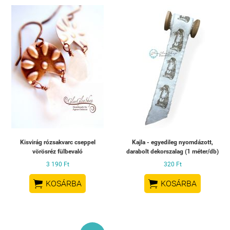
Kisvirág rózsakvarc cseppel
Kajla - egyedileg nyomdázott,
vörösréz fülbevaló
darabolt dekorszalag (1 méter/db)
3 190 Ft
320 Ft


KOSÁRBA
KOSÁRBA