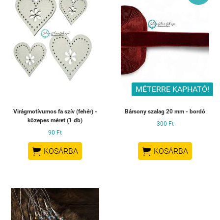
MÉTERRE KAPHATÓ!
Virágmotívumos fa szív (fehér) -
Bársony szalag 20 mm - bordó
közepes méret (1 db)
300 Ft
90 Ft


KOSÁRBA
KOSÁRBA