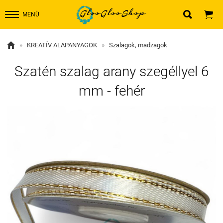


MENÜ

»
KREATÍV ALAPANYAGOK
»
Szalagok, madzagok
Szatén szalag arany szegéllyel 6
mm - fehér