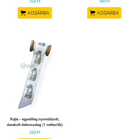
320 Ft
340 Ft


KOSÁRBA
KOSÁRBA
Kajla - egyedileg nyomdázott,
darabolt dekorszalag (1 méter/db)
320 Ft