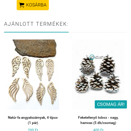

KOSÁRBA
AJÁNLOTT TERMÉKEK:
CSOMAG ÁR!
Natúr fa angyalszárnyak, 4 típus
Feketefenyő toboz - nagy,
(1 pár)
hamvas (5 db/csomag)
200 Ft
400 Ft