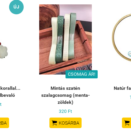
ÚJ
CSOMAG ÁR!
orallal...
Mintás szatén
Natúr fa
lbevaló
szalagcsomag (menta-
zöldek)
t
320 Ft


RBA
KOSÁRBA