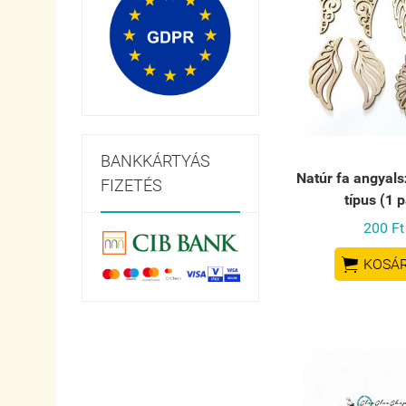
BANKKÁRTYÁS
Natúr fa angyals
FIZETÉS
típus (1 p
200 Ft

KOSÁ