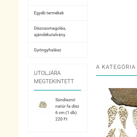
Egyéb termékek
Díszcsomagolás,
ajándékutalvány
Gyöngyhalász
A KATEGÓRIA
UTOLJÁRA
MEGTEKINTETT
Sündisznó
natúr fa dísz
6 cm (1 db)
220 Ft