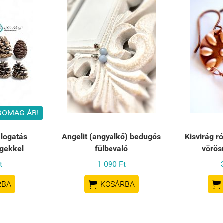
SOMAG ÁR!
logatás
Angelit (angyalkő) bedugós
Kisvirág r
gekkel
fülbevaló
vörös
t
1 090 Ft


RBA
KOSÁRBA