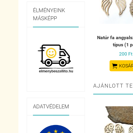
ÉLMÉNYEINK
MÁSKÉPP
Natúr fa angyals
típus (1 p
200 Ft

KOSÁ
AJÁNLOTT T
ADATVÉDELEM