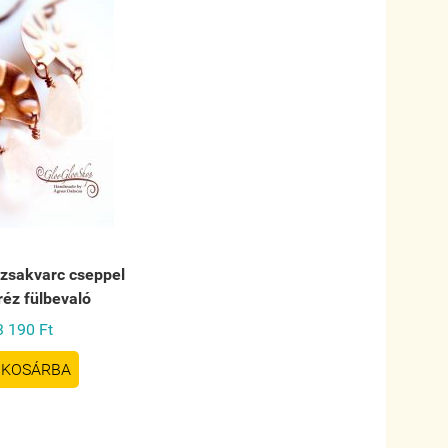
ózsakvarc cseppel
réz fülbevaló
3 190 Ft
KOSÁRBA