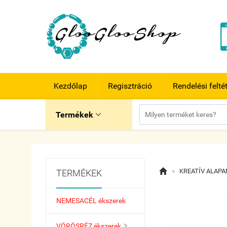
Kezdőlap
Regisztráció
Rendelési felté
Termékek


»
KREATÍV ALAP
TERMÉKEK
NEMESACÉL ékszerek
VÖRÖSRÉZ ékszerek
