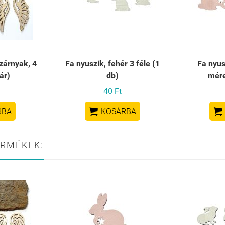
zárnyak, 4
Fa nyuszik, fehér 3 féle (1
Fa nyus
ár)
db)
mére
40 Ft


RBA
KOSÁRBA
ERMÉKEK: