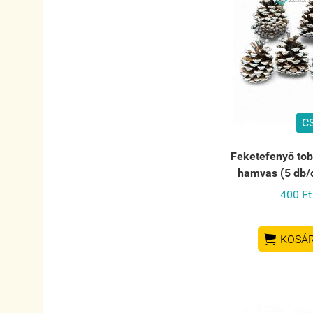
C
Feketefenyő tob
hamvas (5 db
400 Ft

KOSÁ