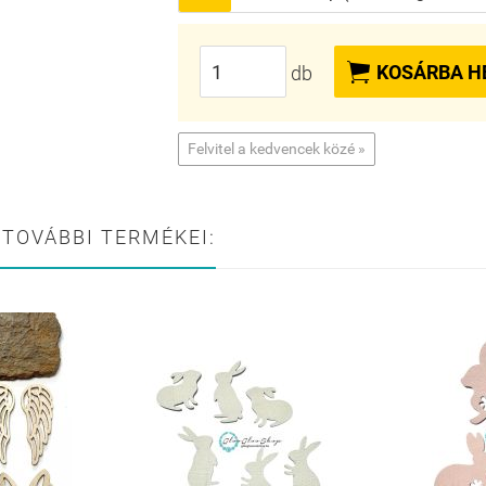

KOSÁRBA H
db
Felvitel a kedvencek közé »
 TOVÁBBI TERMÉKEI: