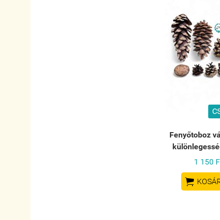
C
Fenyőtoboz vá
különlegessé
1 150 F

KOSÁ