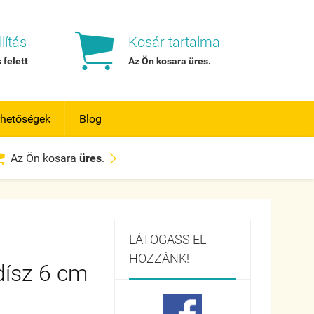

lítás
Kosár tartalma
 felett
Az Ön kosara
üres
.
rhetőségek
Blog


Az Ön kosara
üres
.
LÁTOGASS EL
HOZZÁNK!
dísz 6 cm