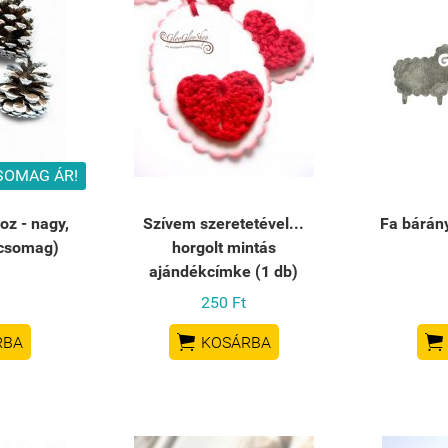
SOMAG ÁR!
oz - nagy,
Szívem szeretetével...
Fa bárán
/csomag)
horgolt mintás
ajándékcímke (1 db)
250 Ft


RBA
KOSÁRBA