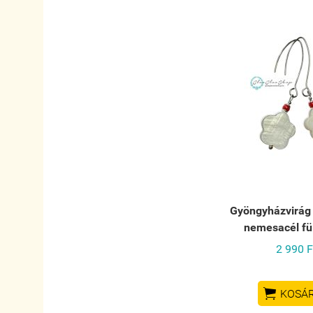
Gyöngyházvirág k
nemesacél fü
2 990 F

KOSÁ