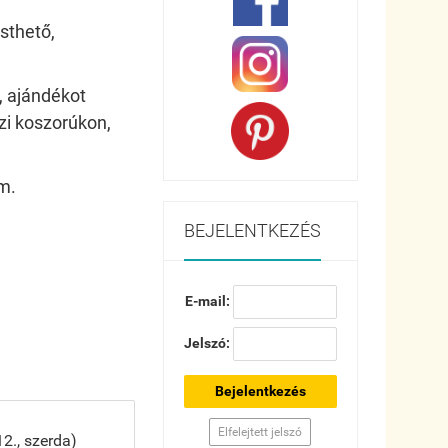
sthető,
, ajándékot
zi koszorúkon,
m.
BEJELENTKEZÉS
E-mail:
Jelszó:
Bejelentkezés
Elfelejtett jelszó
2., szerda)