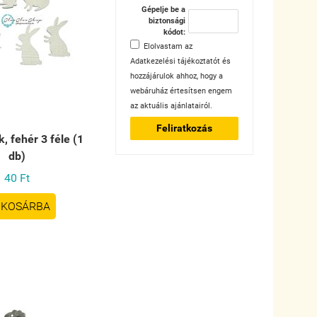
Gépelje be a
biztonsági
kódot:
Elolvastam az
Adatkezelési tájékoztatót
és
hozzájárulok ahhoz, hogy a
webáruház értesítsen engem
az aktuális ajánlatairól.
Feliratkozás
, fehér 3 féle (1
db)
40 Ft
KOSÁRBA