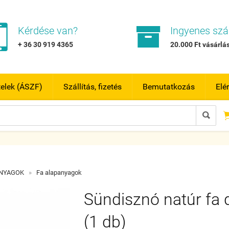


Kérdése van?
Ingyenes szál
+ 36 30 919 4365
20.000 Ft vásárlás
telek (ÁSZF)
Szállítás, fizetés
Bemutatkozás
Elé

ANYAGOK
»
Fa alapanyagok
Sündisznó natúr fa 
(1 db)