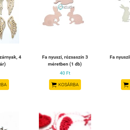
zárnyak, 4
Fa nyuszi, rózsaszín 3
Fa nyuszik
ár)
méretben (1 db)
40 Ft


RBA
KOSÁRBA