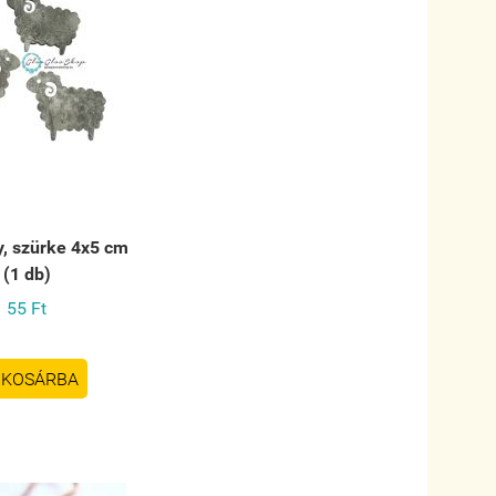
y, szürke 4x5 cm
(1 db)
55 Ft
KOSÁRBA