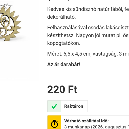
Kedves kis sündisznó natúr fából, fe
dekorálható.
Felhasználásával csodás lakásdíszt
készíthetsz. Nagyon jól mutat pl. ős
kopogtatókon.
Méret: 6,5 x 4,5 cm, vastagság: 3 m
Az ár darabár!
220 Ft

Raktáron
Várható szállítási idő:

3 munkanap (2026. augusztus 1