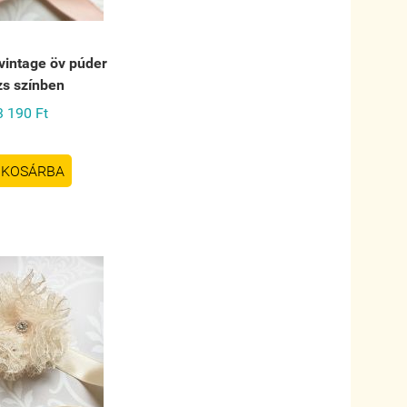
 vintage öv púder
zs színben
3 190 Ft
KOSÁRBA