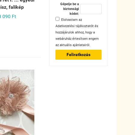
Gépelje be a
dísz, falikép
biztonsági
kódot:
3 090 Ft
Elolvastam az
Adatkezelési tájékoztatót
és
hozzájárulok ahhoz, hogy a
webáruház értesítsen engem
az aktuális ajánlatairól.
Feliratkozás