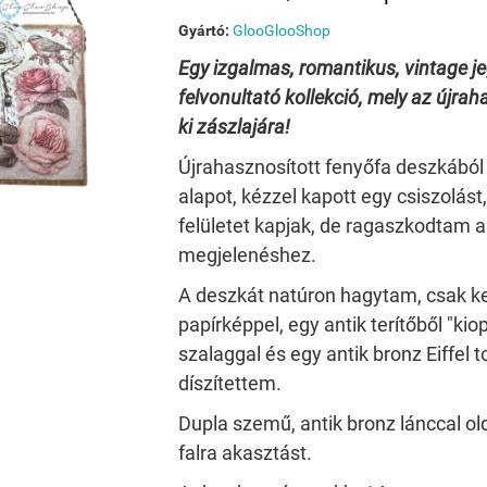
Gyártó:
GlooGlooShop
Egy izgalmas, romantikus, vintage je
felvonultató kollekció, mely az
újrah
ki zászlajára!
Újrahasznosított fenyőfa deszkábó
alapot, kézzel kapott egy csiszolást
felületet kapjak, de ragaszkodtam a
megjelenéshez.
A deszkát natúron hagytam, csak k
papírképpel, egy antik terítőből "kiop
szalaggal és egy antik bronz Eiffel
díszítettem.
Dupla szemű, antik bronz lánccal o
falra akasztást.