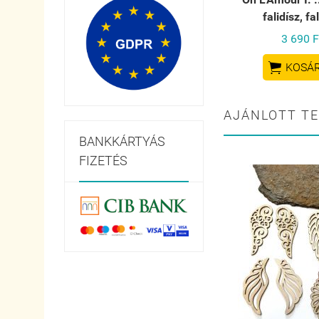
falidísz, fa
3 690 F

KOSÁ
AJÁNLOTT T
BANKKÁRTYÁS
FIZETÉS