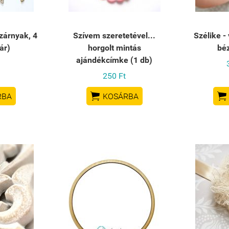
zárnyak, 4
Szívem szeretetével...
Szélike -
ár)
horgolt mintás
bé
ajándékcímke (1 db)
250 Ft


RBA
KOSÁRBA