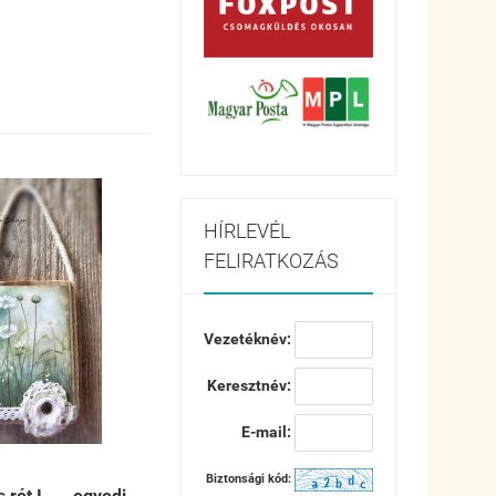
HÍRLEVÉL
FELIRATKOZÁS
Vezetéknév:
Keresztnév:
E-mail:
Biztonsági kód:
rét I. ... egyedi