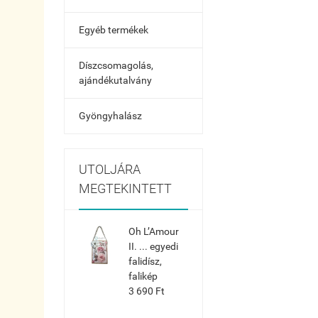
Egyéb termékek
Díszcsomagolás,
ajándékutalvány
Gyöngyhalász
UTOLJÁRA
MEGTEKINTETT
Oh L’Amour
II. ... egyedi
falidísz,
falikép
3 690 Ft