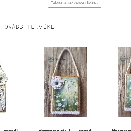
Felvitel a kedvencek közé »
 TOVÁBBI TERMÉKEI:
.. egyedi
Harmatos rét II. ... egyedi
Harmatos 