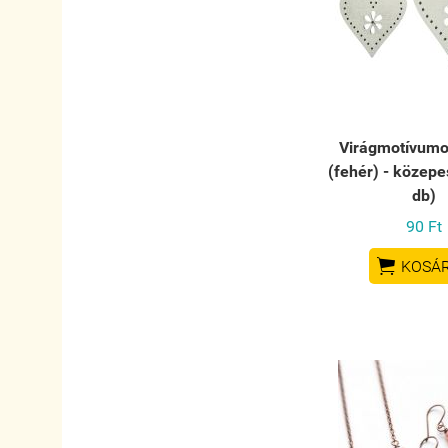
Virágmotívumos
(fehér) - közepe
db)
90 Ft

KOSÁ