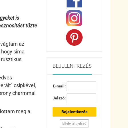
gyeket is
asznosítást
tűzte
l vágtam az
, hogy sima
 rusztikus
BEJELENTKEZÉS
edves
erált" csipkével,
E-mail:
 torony charmmal
Jelszó:
ldottam meg a
Bejelentkezés
Elfelejtett jelszó