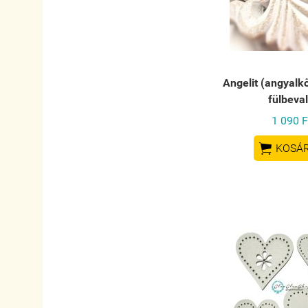
Angelit (angyalk
fülbeva
1 090 F

KOSÁ