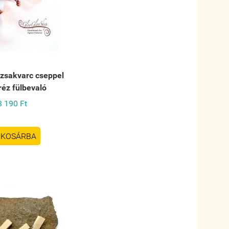
ózsakvarc cseppel
réz fülbevaló
3 190 Ft
KOSÁRBA