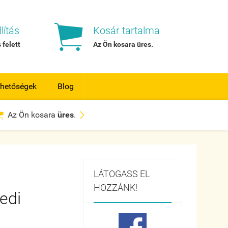

lítás
Kosár tartalma
 felett
Az Ön kosara
üres
.
rhetőségek
Blog


Az Ön kosara
üres
.
LÁTOGASS EL
HOZZÁNK!
yedi