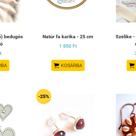
ő) bedugós
Natúr fa karika - 25 cm
Szélike -
ló
1 850 Ft
t


RBA
KOSÁRBA
-25%