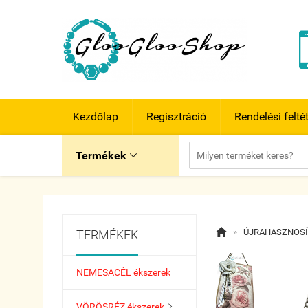
Kezdőlap
Regisztráció
Rendelési felté
Termékek


»
ÚJRAHASZNOSÍ
TERMÉKEK
NEMESACÉL ékszerek
VÖRÖSRÉZ ékszerek
