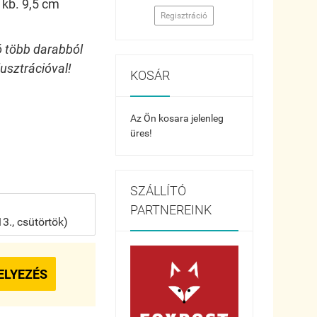
kb. 9,5 cm
Regisztráció
ó több darabból
lusztrációval!
KOSÁR
Az Ön kosara jelenleg
üres!
SZÁLLÍTÓ
PARTNEREINK
., csütörtök)
ELYEZÉS