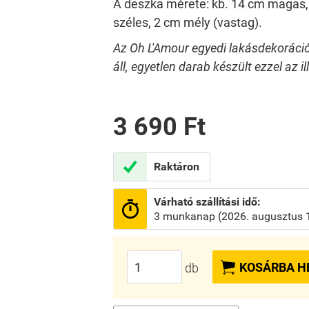
A deszka mérete: kb. 14 cm magas, 
széles, 2 cm mély (vastag).
Az Oh L'Amour egyedi lakásdekoráci
áll, egyetlen darab készült ezzel az il
3 690 Ft

Raktáron
Várható szállítási idő:

3 munkanap (2026. augusztus 13

KOSÁRBA H
db