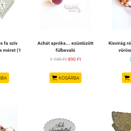
 fa szív
Achát apróka... ezüstözött
Kisvirág r
s méret (1
fülbevaló
vörös
1 190 Ft
890 Ft


RBA
KOSÁRBA