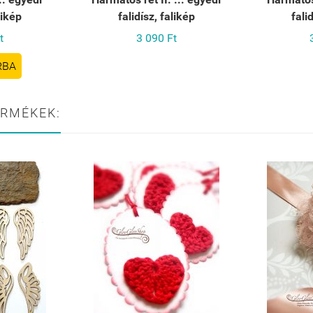
likép
falidísz, falikép
fali
t
3 090 Ft
RBA
ERMÉKEK: