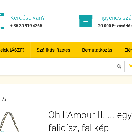


Kérdése van?
Ingyenes szál
+ 36 30 919 4365
20.000 Ft vásárlás
telek (ÁSZF)
Szállítás, fizetés
Bemutatkozás
Elé

TÁS
Oh L’Amour II. ... eg
falidísz, falikép