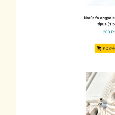
Natúr fa angyals
típus (1 p
200 Ft

KOSÁ