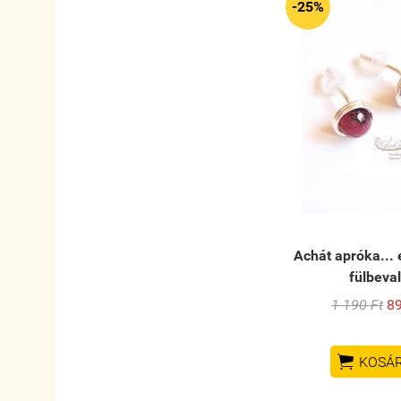
-25%
Achát apróka... 
fülbeva
1 190 Ft
89

KOSÁ