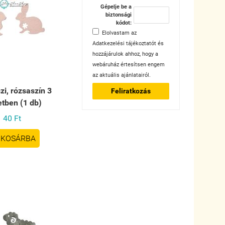
Gépelje be a
biztonsági
kódot:
Elolvastam az
Adatkezelési tájékoztatót
és
hozzájárulok ahhoz, hogy a
webáruház értesítsen engem
az aktuális ajánlatairól.
zi, rózsaszín 3
Feliratkozás
tben (1 db)
40 Ft
KOSÁRBA