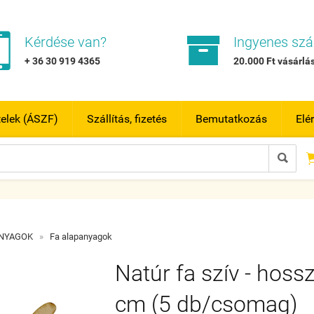


Kérdése van?
Ingyenes szál
+ 36 30 919 4365
20.000 Ft vásárlás
telek (ÁSZF)
Szállítás, fizetés
Bemutatkozás
Elé

ANYAGOK
»
Fa alapanyagok
Natúr fa szív - hoss
cm (5 db/csomag)