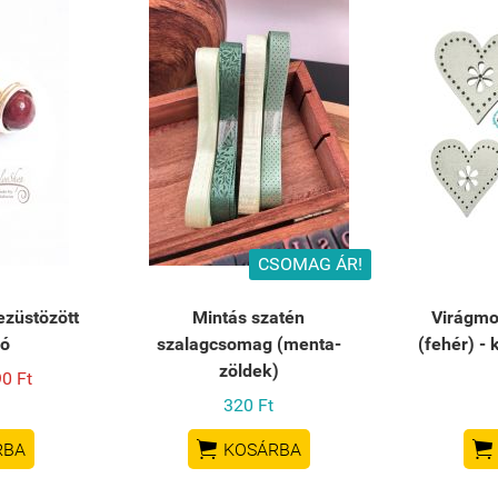
CSOMAG ÁR!
ezüstözött
Mintás szatén
Virágmo
ló
szalagcsomag (menta-
(fehér) -
zöldek)
0 Ft
320 Ft


RBA
KOSÁRBA