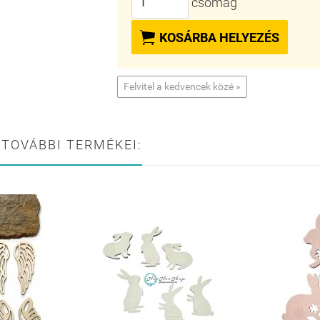
csomag

KOSÁRBA HELYEZÉS
Felvitel a kedvencek közé »
 TOVÁBBI TERMÉKEI: