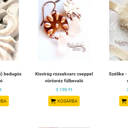
ő) bedugós
Kisvirág rózsakvarc cseppel
Szélike -
ló
vörösréz fülbevaló
t
3 190 Ft


RBA
KOSÁRBA