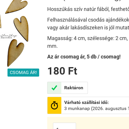
Hosszúkás szív natúr fából, festhet
Felhasználásával csodás ajándékoka
vagy akár lakásdíszeken is jól mutat
Magasság: 4 cm, szélessége: 2 cm,
mm.
Az ár csomag ár, 5 db / csomag!
180 Ft
CSOMAG ÁR!

Raktáron
Várható szállítási idő:

3 munkanap (2026. augusztus 1