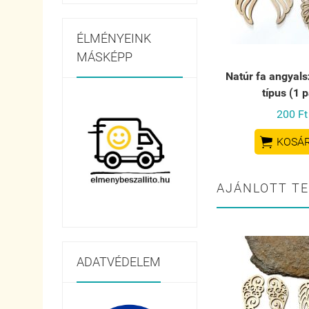
ÉLMÉNYEINK
MÁSKÉPP
Natúr fa angyals
típus (1 p
200 Ft

KOSÁ
AJÁNLOTT T
ADATVÉDELEM