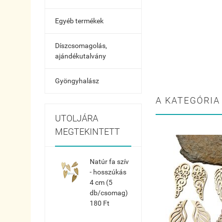
Egyéb termékek
Díszcsomagolás,
ajándékutalvány
Gyöngyhalász
A KATEGÓRIA
UTOLJÁRA
MEGTEKINTETT
Natúr fa szív
- hosszúkás
4 cm (5
db/csomag)
180 Ft