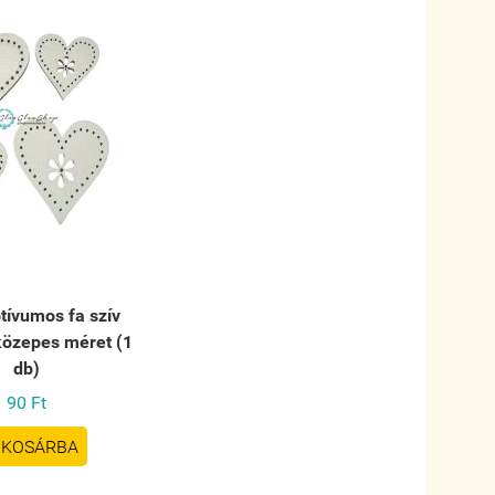
tívumos fa szív
 közepes méret (1
db)
90 Ft
KOSÁRBA