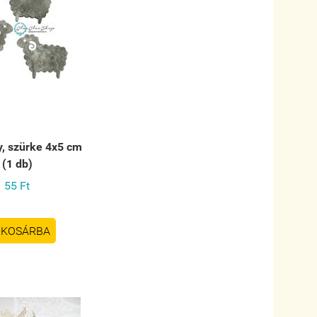
y, szürke 4x5 cm
(1 db)
55 Ft
KOSÁRBA