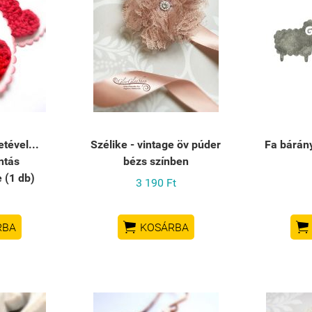
tével...
Szélike - vintage öv púder
Fa bárán
ntás
bézs színben
 (1 db)
3 190 Ft


RBA
KOSÁRBA