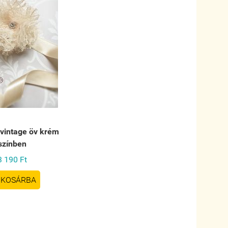
 vintage öv krém
színben
3 190 Ft
KOSÁRBA