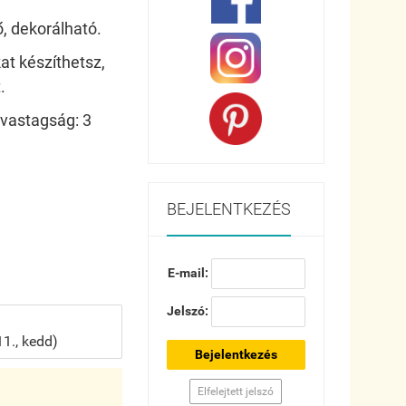
ő, dekorálható.
t készíthetsz,
.
 vastagság: 3
BEJELENTKEZÉS
E-mail:
Jelszó:
1., kedd)
Bejelentkezés
Elfelejtett jelszó