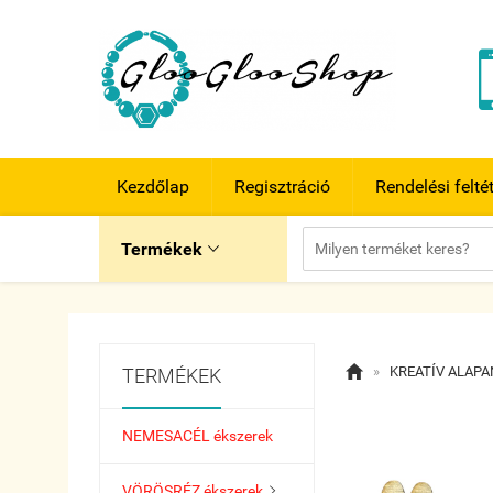
Kezdőlap
Regisztráció
Rendelési felté
Termékek


»
KREATÍV ALAP
TERMÉKEK
NEMESACÉL ékszerek
VÖRÖSRÉZ ékszerek
