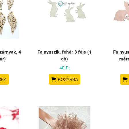
zárnyak, 4
Fa nyuszik, fehér 3 féle (1
Fa nyus
ár)
db)
mére
40 Ft


RBA
KOSÁRBA