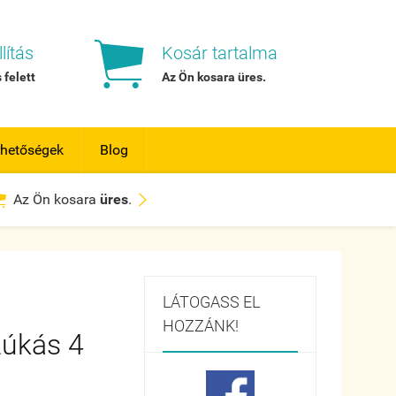

lítás
Kosár tartalma
 felett
Az Ön kosara
üres
.
rhetőségek
Blog


Az Ön kosara
üres
.
LÁTOGASS EL
HOZZÁNK!
zúkás 4