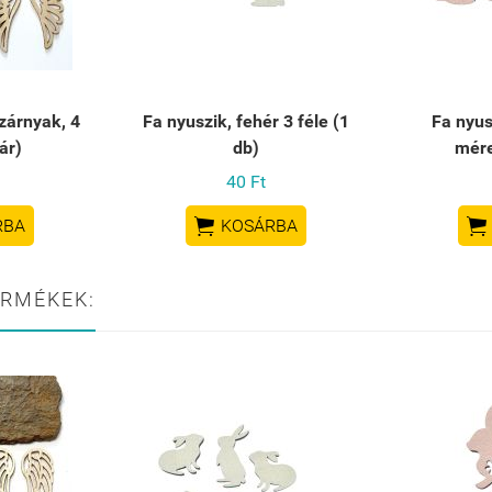
zárnyak, 4
Fa nyuszik, fehér 3 féle (1
Fa nyus
ár)
db)
mére
40 Ft


RBA
KOSÁRBA
ERMÉKEK: