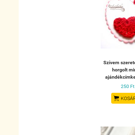
Szívem szerete
horgolt mi
ajándékcímke
250 Ft

KOSÁ