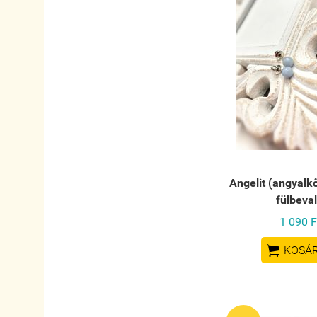
Angelit (angyalk
fülbeva
1 090 F

KOSÁ