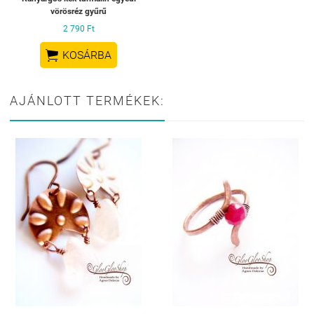
vörösréz gyűrű
2 790 Ft

KOSÁRBA
AJÁNLOTT TERMÉKEK: