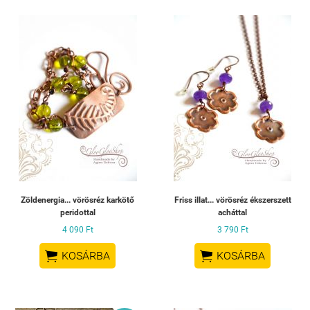
Zöldenergia... vörösréz karkötő
Friss illat... vörösréz ékszerszett
peridottal
acháttal
4 090 Ft
3 790 Ft


KOSÁRBA
KOSÁRBA