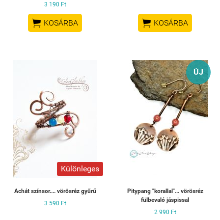
3 190 Ft


KOSÁRBA
KOSÁRBA
ÚJ
Különleges
Achát színsor.... vörösréz gyűrű
Pitypang "korallal"... vörösréz
fülbevaló jáspissal
3 590 Ft
2 990 Ft