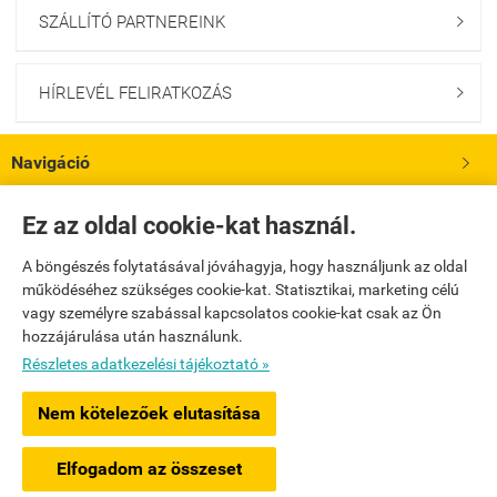
SZÁLLÍTÓ PARTNEREINK

HÍRLEVÉL FELIRATKOZÁS

Navigáció

Saját fiók
Ez az oldal cookie-kat használ.

A böngészés folytatásával jóváhagyja, hogy használjunk az oldal
Bemutatkozás

működéséhez szükséges cookie-kat. Statisztikai, marketing célú
vagy személyre szabással kapcsolatos cookie-kat csak az Ön
hozzájárulása után használunk.
Elérhetőségek

Részletes adatkezelési tájékoztató »
www.gloogloowebshop.hu -
WiTech és Társa Kreatív Mérnöki Iroda Kft.
-
ÁSZF
Nem kötelezőek elutasítása
-
Adatkezelési tájékoztató
Elfogadom az összeset
Webáruház készítés
a StartÜzlettel.