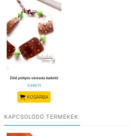
Zöld pöttyös vörösréz karkötő
3 690 Ft

KOSÁRBA
KAPCSOLÓDÓ TERMÉKEK: