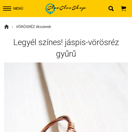


MENÜ

»
VÖRÖSRÉZ ékszerek
Legyél színes! jáspis-vörösréz
gyűrű