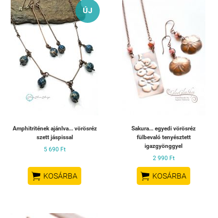
ÚJ
Amphitritének ajánlva... vörösréz
Sakura... egyedi vörösréz
szett jáspissal
fülbevaló tenyésztett
igazgyönggyel
5 690 Ft
2 990 Ft


KOSÁRBA
KOSÁRBA