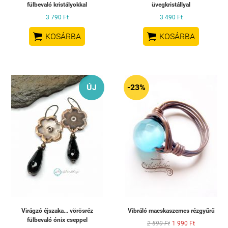
fülbevaló kristályokkal
üvegkristállyal
3 790 Ft
3 490 Ft


KOSÁRBA
KOSÁRBA
ÚJ
-23%
Virágzó éjszaka... vörösréz
Vibráló macskaszemes rézgyűrű
fülbevaló ónix cseppel
2 590 Ft
1 990 Ft