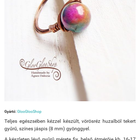
Gyártó:
GlooGlooShop
Teljes egészsében kézzel készült, vörösréz huzalból tekert
gyűrű, színes jáspis (8 mm) gyönggyel.
A készleten lévő gyűrű mérete fix, belső átmérője kb. 16-17