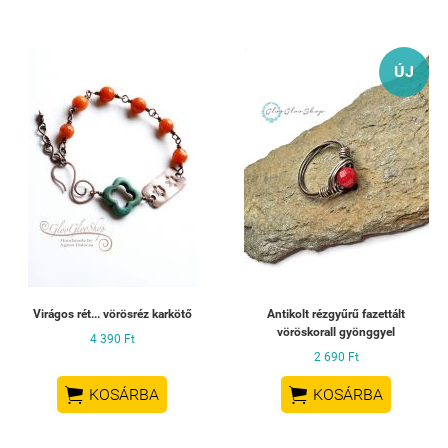
ÚJ
Virágos rét... vörösréz karkötő
Antikolt rézgyűrű fazettált
vöröskorall gyönggyel
4 390 Ft
2 690 Ft


KOSÁRBA
KOSÁRBA