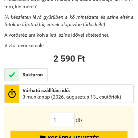
mm, kis méretű.
(A készleten lévő gyűrűben a kő mintázata és színe eltér a
fotókon látottaktól, ennek alapszíne türkizkék!)
A vörösréz antikolva lett, színe idővel sötétedhet.
Víztől óvni kéretik!
2 590 Ft

Raktáron
Várható szállítási idő:

3 munkanap (2026. augusztus 13., csütörtök)
db