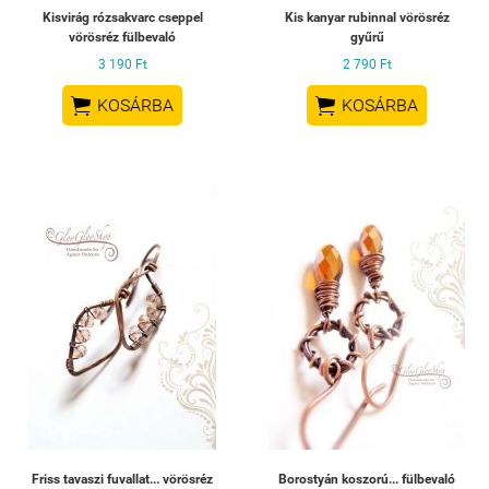
Kisvirág rózsakvarc cseppel
Kis kanyar rubinnal vörösréz
vörösréz fülbevaló
gyűrű
3 190 Ft
2 790 Ft


KOSÁRBA
KOSÁRBA
Friss tavaszi fuvallat... vörösréz
Borostyán koszorú... fülbevaló