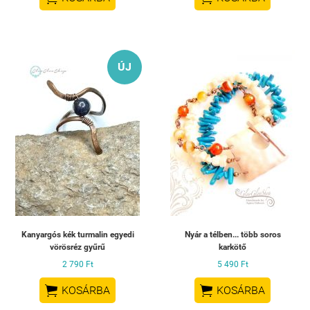
ÚJ
Kanyargós kék turmalin egyedi
Nyár a télben... több soros
vörösréz gyűrű
karkötő
2 790 Ft
5 490 Ft


KOSÁRBA
KOSÁRBA