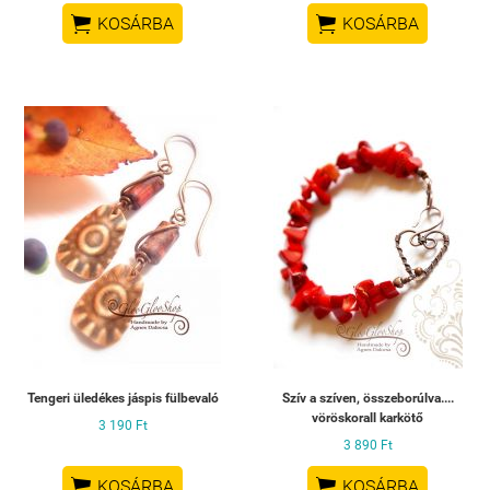


KOSÁRBA
KOSÁRBA
Tengeri üledékes jáspis fülbevaló
Szív a szíven, összeborúlva....
vöröskorall karkötő
3 190 Ft
3 890 Ft


KOSÁRBA
KOSÁRBA