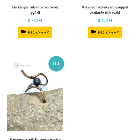
Kis kanyar rubinnal vörösréz
Kisvirág rózsakvarc cseppel
gyűrű
vörösréz fülbevaló
2 790 Ft
3 190 Ft


KOSÁRBA
KOSÁRBA
ÚJ
Kanyargós kék turmalin egyedi