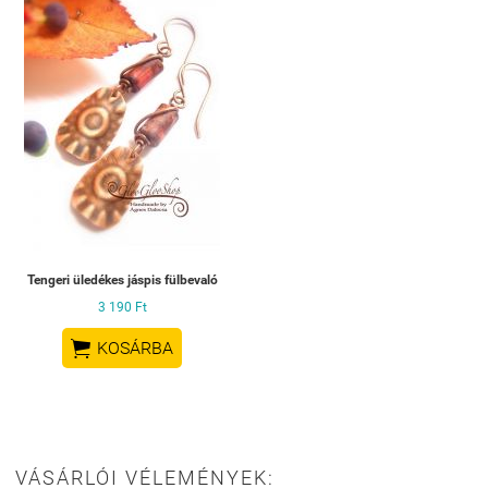
Tengeri üledékes jáspis fülbevaló
3 190 Ft

KOSÁRBA
VÁSÁRLÓI VÉLEMÉNYEK: