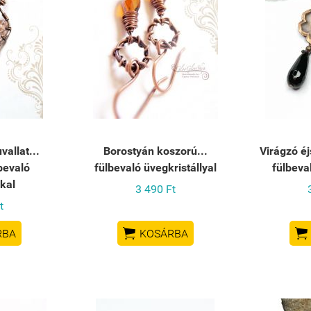
vallat...
Borostyán koszorú...
Virágzó éj
bevaló
fülbevaló üvegkristállyal
fülbeva
kkal
3 490 Ft
t


RBA
KOSÁRBA