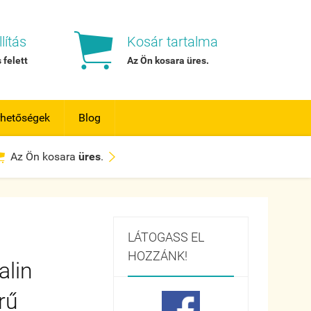

lítás
Kosár tartalma
 felett
Az Ön kosara
üres
.
rhetőségek
Blog


Az Ön kosara
üres
.
LÁTOGASS EL
HOZZÁNK!
alin
rű