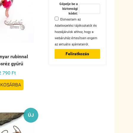
Gépelje be a
biztonsági
kódot:
Elolvastam az
Adatkezelési tájékoztatót
és
hozzájárulok ahhoz, hogy a
webáruház értesítsen engem
az aktuális ajánlatairól.
Feliratkozás
nyar rubinnal
ösréz gyűrű
2 790 Ft
KOSÁRBA
ÚJ