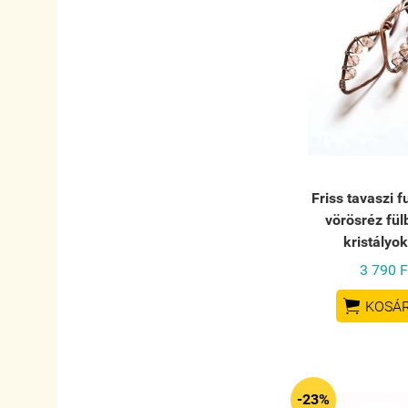
Friss tavaszi fu
vörösréz fül
kristályo
3 790 F

KOSÁ
-23%