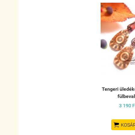
Tengeri üledék
fülbeva
3 190 F

KOSÁ