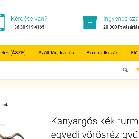


Kérdése van?
Ingyenes szál
+ 36 30 919 4365
20.000 Ft vásárlás
telek (ÁSZF)
Szállítás, fizetés
Bemutatkozás
Elé

erek
Kanyargós kék turm
egyedi vörösréz gyű