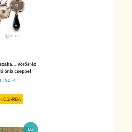
szaka... vörösréz
ló ónix cseppel
3 190 Ft
KOSÁRBA
ÚJ