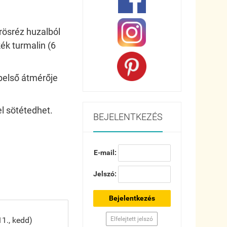
rösréz huzalból
kék turmalin (6
 belső átmérője
el sötétedhet.
BEJELENTKEZÉS
E-mail:
Jelszó:
Bejelentkezés
Elfelejtett jelszó
1., kedd)