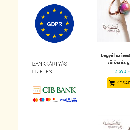
Legyél színes!
vörösréz g
BANKKÁRTYÁS
FIZETÉS
2 590 F

KOSÁ