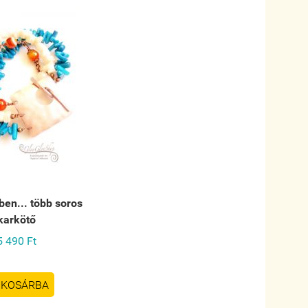
ben... több soros
karkötő
5 490 Ft
KOSÁRBA