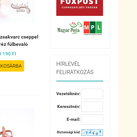
ózsakvarc cseppel
réz fülbevaló
3 190 Ft
HÍRLEVÉL
KOSÁRBA
FELIRATKOZÁS
Vezetéknév:
Keresztnév:
E-mail:
Biztonsági kód: