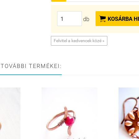

KOSÁRBA H
db
Felvitel a kedvencek közé »
 TOVÁBBI TERMÉKEI: