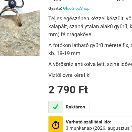
Gyártó:
GlooGlooShop
Teljes egészében kézzel készült, vö
kalapált, szabálytalan alakú gyűrű, 
mm) féldrágakővel.
A fotókon látható gyűrű mérete fix,
kb. 18-19 mm.
A vörösréz antikolva lett, színe időv
Víztől óvni kéretik!
2 790 Ft

Raktáron
Várható szállítási idő:

3 munkanap (2026. augusztus 1