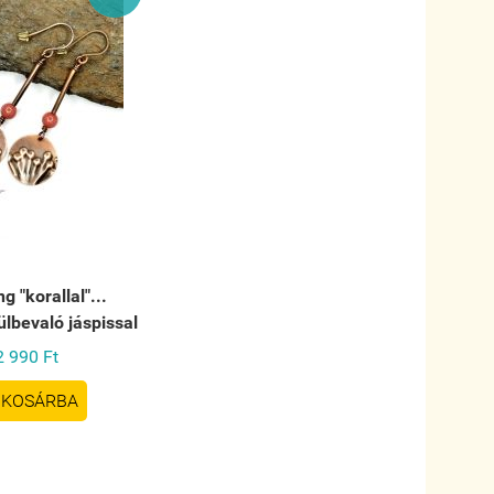
g "korallal"...
ülbevaló jáspissal
2 990 Ft
KOSÁRBA