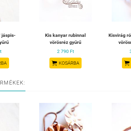
 jáspis-
Kis kanyar rubinnal
Kisvirág r
yűrű
vörösréz gyűrű
vörös
t
2 790 Ft


RBA
KOSÁRBA
ERMÉKEK: