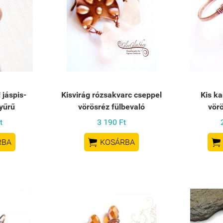
 jáspis-
Kisvirág rózsakvarc cseppel
Kis ka
yűrű
vörösréz fülbevaló
vör
t
3 190 Ft


RBA
KOSÁRBA