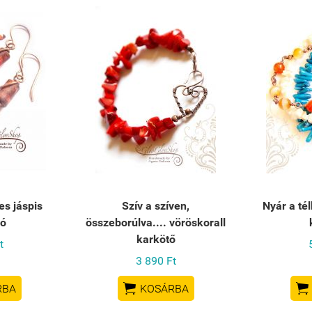
es jáspis
Szív a szíven,
Nyár a tél
ló
összeborúlva.... vöröskorall
karkötő
t
3 890 Ft


RBA
KOSÁRBA