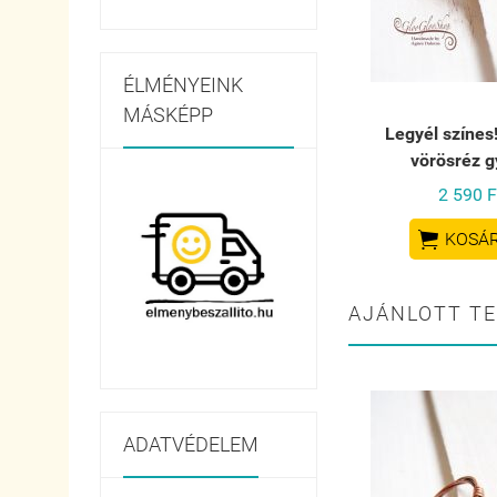
ÉLMÉNYEINK
MÁSKÉPP
Legyél színes!
vörösréz g
2 590 F

KOSÁ
AJÁNLOTT T
ADATVÉDELEM