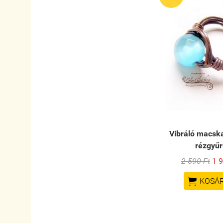
Vibráló macs
rézgyűr
2 590 Ft
1 9

KOSÁ