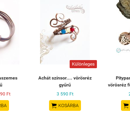
Különleges
kaszemes
Achát színsor.... vörösréz
Pitypan
ű
gyűrű
vörösréz f
90 Ft
3 590 Ft


RBA
KOSÁRBA