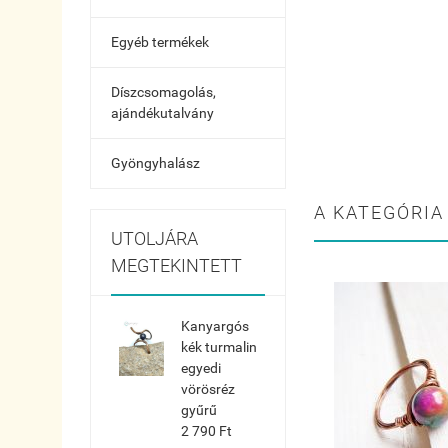
Egyéb termékek
Díszcsomagolás,
ajándékutalvány
Gyöngyhalász
A KATEGÓRIA
UTOLJÁRA
MEGTEKINTETT
Kanyargós
kék turmalin
egyedi
vörösréz
gyűrű
2 790 Ft