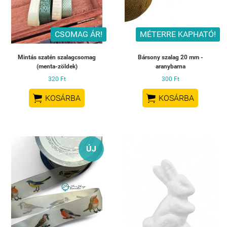
CSOMAG ÁR!
MÉTERRE KAPHATÓ!
Mintás szatén szalagcsomag
Bársony szalag 20 mm -
(menta-zöldek)
aranybarna
320 Ft
300 Ft


KOSÁRBA
KOSÁRBA
ÚJ