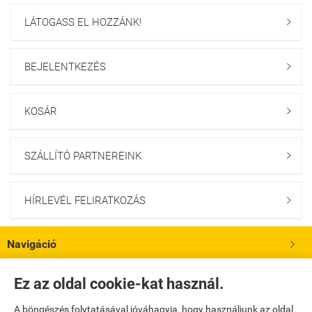
LÁTOGASS EL HOZZÁNK!

BEJELENTKEZÉS

KOSÁR

SZÁLLÍTÓ PARTNEREINK

HÍRLEVÉL FELIRATKOZÁS

Navigáció

Saját fiók
Ez az oldal cookie-kat használ.

A böngészés folytatásával jóváhagyja, hogy használjunk az oldal