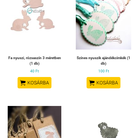
Fa nyuszi, rózsaszín 3 méretben
Színes nyuszik ajándékcímkék (1
(1 db)
db)
40 Ft
100 Ft


KOSÁRBA
KOSÁRBA