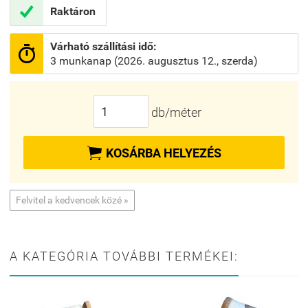

Raktáron
Várható szállítási idő:

3 munkanap (2026. augusztus 12., szerda)
db/méter

KOSÁRBA HELYEZÉS
Felvitel a kedvencek közé »
A KATEGÓRIA TOVÁBBI TERMÉKEI: