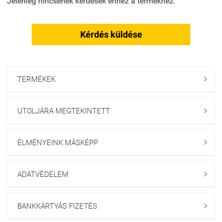
Jelenleg nincsenek kérdések ehhez a termékhez.
Kérdés küldése
TERMÉKEK

UTOLJÁRA MEGTEKINTETT

ÉLMÉNYEINK MÁSKÉPP

ADATVÉDELEM

BANKKÁRTYÁS FIZETÉS
