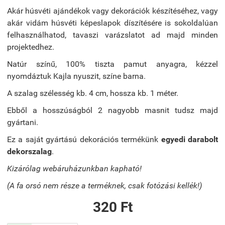
Akár húsvéti ajándékok vagy dekorációk készítéséhez, vagy
akár vidám húsvéti képeslapok díszítésére is sokoldalúan
felhasználhatod, tavaszi varázslatot ad majd minden
projektedhez.
Natúr színű, 100% tiszta pamut anyagra, kézzel
nyomdáztuk Kajla nyuszit, színe barna.
A szalag szélesség kb. 4 cm, hossza kb. 1 méter.
Ebből a hosszúságból 2 nagyobb masnit tudsz majd
gyártani.
Ez a saját gyártású dekorációs termékünk
egyedi darabolt
dekorszalag
.
Kizárólag webáruházunkban kapható!
(A fa orsó nem része a terméknek, csak fotózási kellék!)
320 Ft