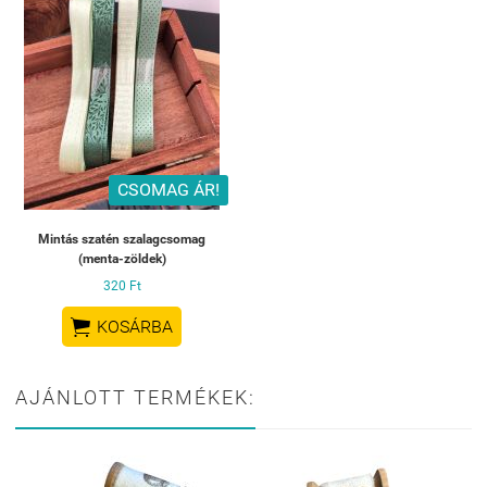
CSOMAG ÁR!
Mintás szatén szalagcsomag
(menta-zöldek)
320 Ft

KOSÁRBA
AJÁNLOTT TERMÉKEK: