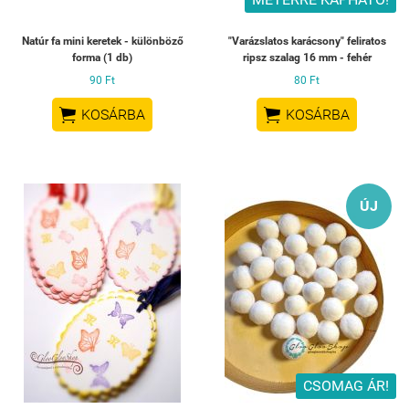
Natúr fa mini keretek - különböző
"Varázslatos karácsony" feliratos
forma (1 db)
ripsz szalag 16 mm - fehér
90 Ft
80 Ft


KOSÁRBA
KOSÁRBA
ÚJ
CSOMAG ÁR!