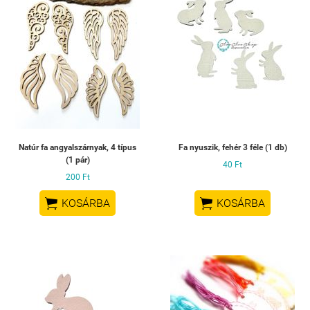
Natúr fa angyalszárnyak, 4 típus
Fa nyuszik, fehér 3 féle (1 db)
(1 pár)
40 Ft
200 Ft


KOSÁRBA
KOSÁRBA