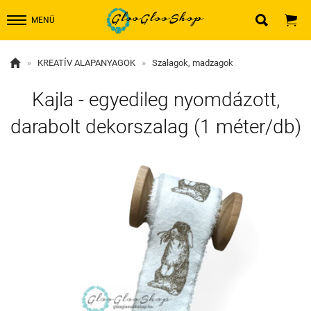


MENÜ

»
KREATÍV ALAPANYAGOK
»
Szalagok, madzagok
Kajla - egyedileg nyomdázott,
darabolt dekorszalag (1 méter/db)