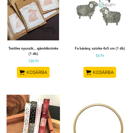
Textiles nyuszik... ajándékcímke
Fa bárány, szürke 4x5 cm (1 db)
(1 db)
55 Ft
120 Ft


KOSÁRBA
KOSÁRBA