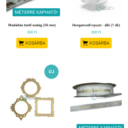
MÉTERRE KAPHATÓ!
Madárkás textil szalag (34 mm)
Hungarocell nyuszi - álló (1 db)
390 Ft
200 Ft


KOSÁRBA
KOSÁRBA
ÚJ
MÉTERRE KAPHATÓ!