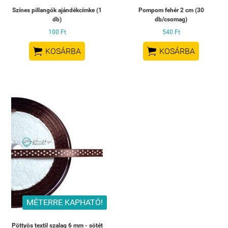
Színes pillangók ajándékcímke (1
Pompom fehér 2 cm (30
db)
db/csomag)
100 Ft
540 Ft


KOSÁRBA
KOSÁRBA
MÉTERRE KAPHATÓ!
Pöttyös textil szalag 6 mm - sötét