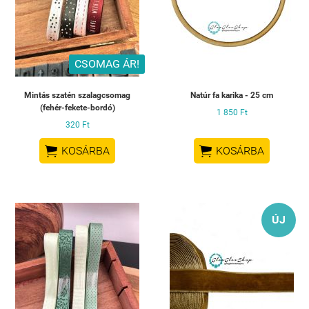
CSOMAG ÁR!
Mintás szatén szalagcsomag
Natúr fa karika - 25 cm
(fehér-fekete-bordó)
1 850 Ft
320 Ft


KOSÁRBA
KOSÁRBA
ÚJ