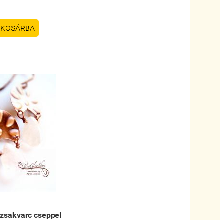
KOSÁRBA
ózsakvarc cseppel