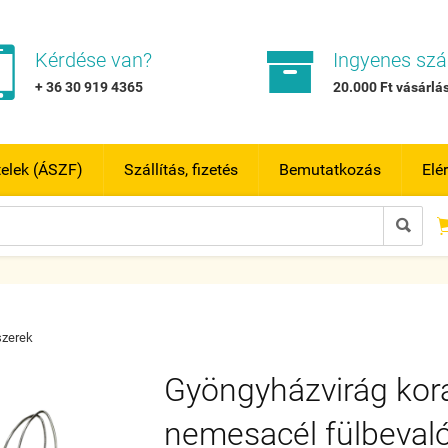


Kérdése van?
Ingyenes szál
+ 36 30 919 4365
20.000 Ft vásárlás
telek (ÁSZF)
Szállítás, fizetés
Bemutatkozás
Elé

zerek
Gyöngyházvirág koral
nemesacél fülbeval