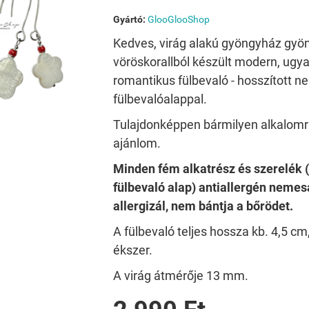
Gyártó:
GlooGlooShop
Kedves, virág alakú gyöngyház gyön
vöröskorallból készült modern, ugy
romantikus fülbevaló - hosszított 
fülbevalóalappal.
Tulajdonképpen bármilyen alkalomra
ajánlom.
Minden fém alkatrész és szerelék 
fülbevaló alap) antiallergén nemes
allergizál, nem bántja a bőrödet.
A fülbevaló teljes hossza kb. 4,5 cm
ékszer.
A virág átmérője 13 mm.