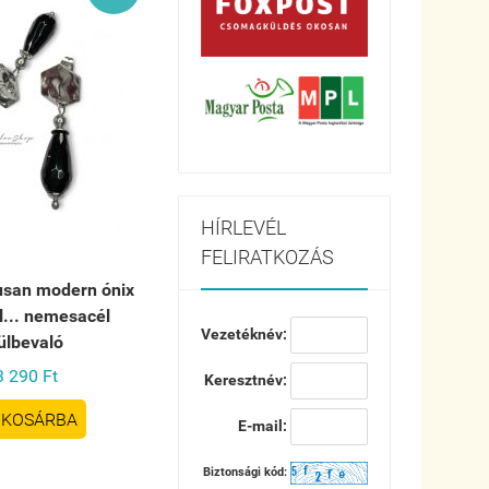
HÍRLEVÉL
FELIRATKOZÁS
san modern ónix
l... nemesacél
Vezetéknév:
ülbevaló
3 290 Ft
Keresztnév:
KOSÁRBA
E-mail:
Biztonsági kód: