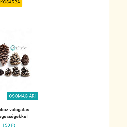
KOSÁRBA
CSOMAG ÁR!
oboz válogatás
legességekkel
1 150 Ft