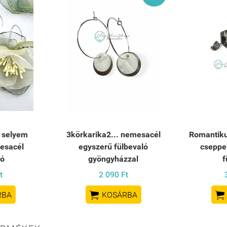
- selyem
3körkarika2... nemesacél
Romantiku
esacél
egyszerű fülbevaló
cseppe
ló
gyöngyházzal
f
t
2 090 Ft


RBA
KOSÁRBA