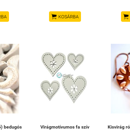


RBA
KOSÁRBA
ő) bedugós
Virágmotívumos fa szív
Kisvirág r