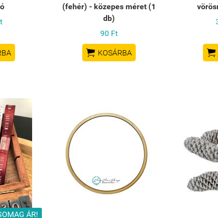
ló
(fehér) - közepes méret (1
vörös
db)
t
90 Ft


RBA
KOSÁRBA
SOMAG ÁR!