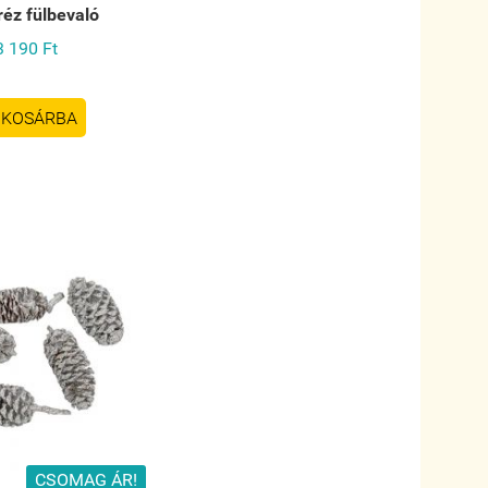
réz fülbevaló
3 190 Ft
KOSÁRBA
CSOMAG ÁR!