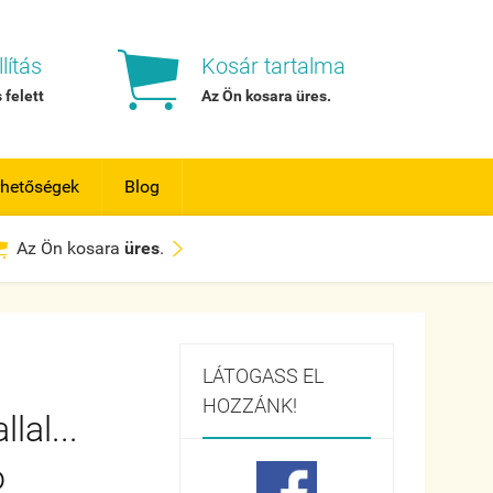

lítás
Kosár tartalma
 felett
Az Ön kosara
üres
.
rhetőségek
Blog


Az Ön kosara
üres
.
LÁTOGASS EL
HOZZÁNK!
lal...
ó