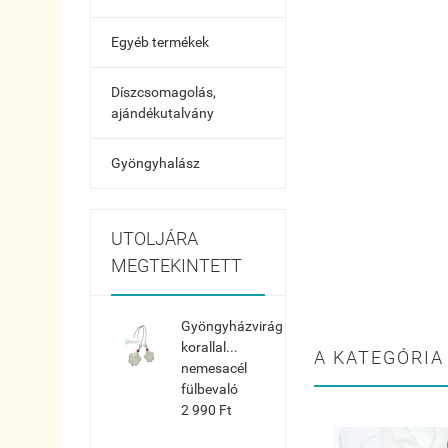
Egyéb termékek
Díszcsomagolás,
ajándékutalvány
Gyöngyhalász
UTOLJÁRA
MEGTEKINTETT
Gyöngyházvirág
korallal...
A KATEGÓRIA
nemesacél
fülbevaló
2 990 Ft