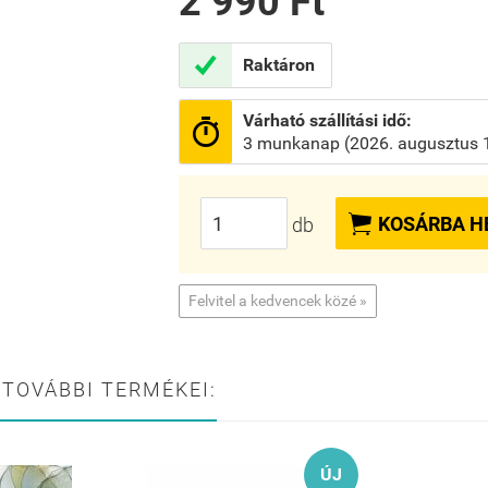
2 990 Ft

Raktáron
Várható szállítási idő:

3 munkanap (2026. augusztus 1

KOSÁRBA H
db
Felvitel a kedvencek közé »
 TOVÁBBI TERMÉKEI:
ÚJ