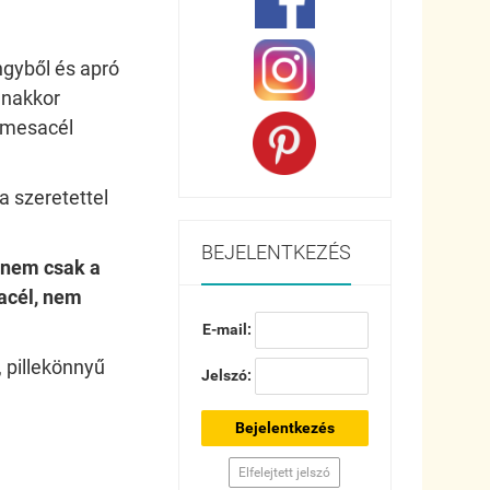
gyből és apró
anakkor
nemesacél
 szeretettel
BEJELENTKEZÉS
(nem csak a
acél, nem
E-mail:
, pillekönnyű
Jelszó:
Bejelentkezés
Elfelejtett jelszó