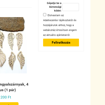
Gépelje be a
biztonsági
kódot:
Elolvastam az
Adatkezelési tájékoztatót
és
hozzájárulok ahhoz, hogy a
webáruház értesítsen engem
az aktuális ajánlatairól.
Feliratkozás
angyalszárnyak, 4
pus (1 pár)
200 Ft