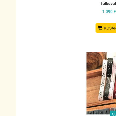
fülbeva
1 090 F

KOSÁ
C