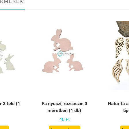
ERMÉKEK:
r 3 féle (1
Fa nyuszi, rózsaszín 3
Natúr fa 
méretben (1 db)
tí
40 Ft