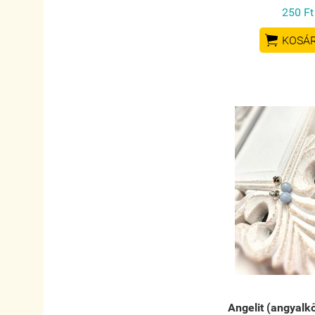
250 Ft

KOSÁ
Angelit (angyalk