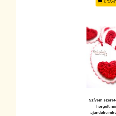

KOSÁ
Szívem szerete
horgolt mi
ajándékcímke