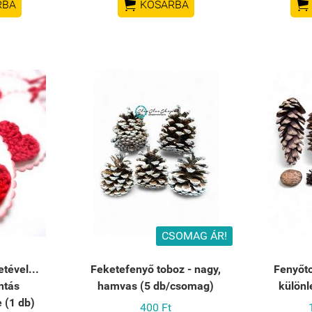


RBA
KOSÁRBA
CSOMAG ÁR!
tével...
Feketefenyő toboz - nagy,
Fenyőt
ntás
hamvas (5 db/csomag)
külön
 (1 db)
400 Ft