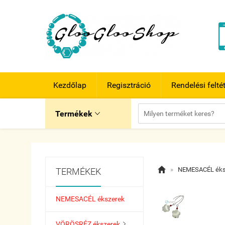
Kezdőlap
Regisztráció
Rendelési felté
Termékek


»
NEMESACÉL éks
TERMÉKEK
NEMESACÉL ékszerek
VÖRÖSRÉZ ékszerek
