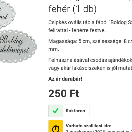
fehér (1 db)
Csipkés ovális tábla fából "Boldog 
felirattal - fehérre festve.
Magassága: 5 cm, szélsessége: 8 c
mm.
Felhasználásával csodás ajándékoka
vagy akár lakásdíszeken is jól mutat
Az ár darabár!
250 Ft

Raktáron
Várható szállítási idő:

3 munkanap (2026. augusztus 13