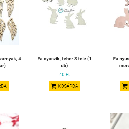
zárnyak, 4
Fa nyuszik, fehér 3 féle (1
Fa nyus
ár)
db)
mére
40 Ft


RBA
KOSÁRBA