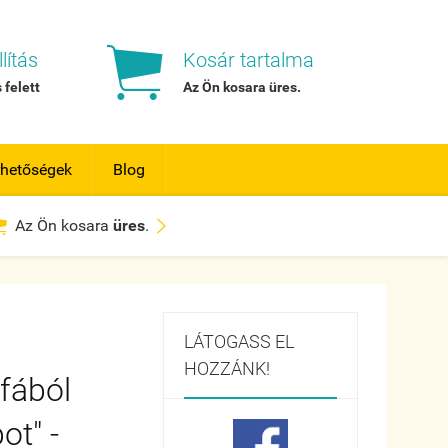

lítás
Kosár tartalma
 felett
Az Ön kosara
üres
.
rhetőségek
Blog


Az Ön kosara
üres
.
LÁTOGASS EL
HOZZÁNK!
 fából
ot" -