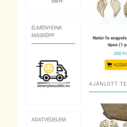
250 Ft
ÉLMÉNYEINK
MÁSKÉPP
Natúr fa angyals
típus (1 p
200 Ft

KOSÁ
AJÁNLOTT T
ADATVÉDELEM