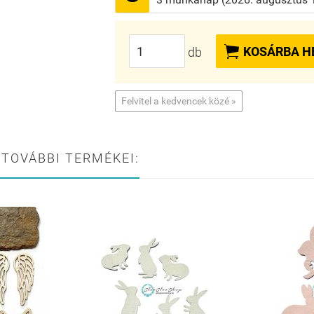

KOSÁRBA H
db
Felvitel a kedvencek közé »
 TOVÁBBI TERMÉKEI: