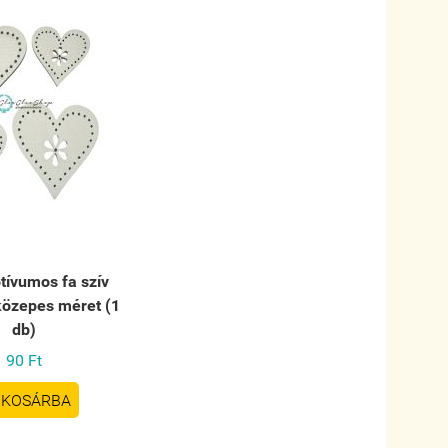
tívumos fa szív
 közepes méret (1
db)
90 Ft
KOSÁRBA