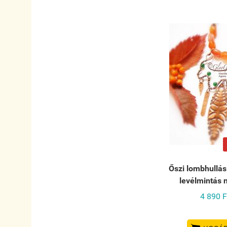
Őszi lombhullás
levélmintás 
4 890 F