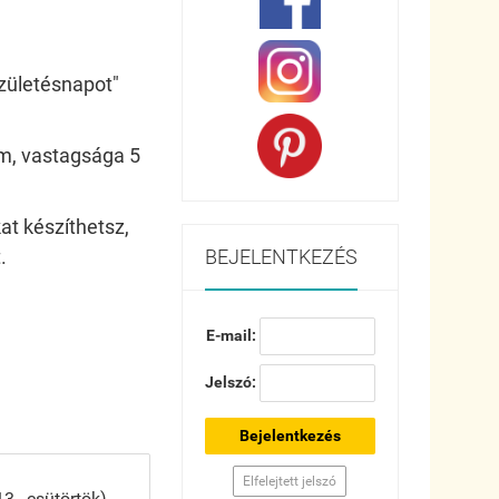
Születésnapot"
m, vastagsága 5
t készíthetsz,
BEJELENTKEZÉS
.
E-mail:
Jelszó:
Bejelentkezés
Elfelejtett jelszó
., csütörtök)