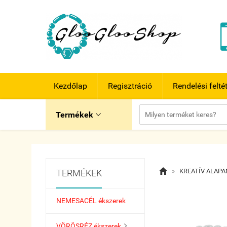
Kezdőlap
Regisztráció
Rendelési felté
Termékek


»
KREATÍV ALAP
TERMÉKEK
NEMESACÉL ékszerek
VÖRÖSRÉZ ékszerek
