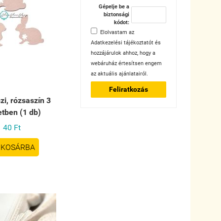
Gépelje be a
biztonsági
kódot:
Elolvastam az
Adatkezelési tájékoztatót
és
hozzájárulok ahhoz, hogy a
webáruház értesítsen engem
az aktuális ajánlatairól.
Feliratkozás
zi, rózsaszín 3
tben (1 db)
40 Ft
KOSÁRBA