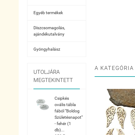
Egyéb termékek
Díszcsomagolás,
ajándékutalvány
Gyöngyhalász
A KATEGÓRIA
UTOLJÁRA
MEGTEKINTETT
Csipkés
ovális tábla
fából "Boldog
Születésnapot"
- fehér (1
db)...