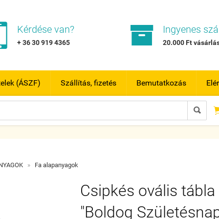


Kérdése van?
Ingyenes szál
+ 36 30 919 4365
20.000 Ft vásárlás
telek (ÁSZF)
Szállítás, fizetés
Bemutatkozás
Elé

ANYAGOK
»
Fa alapanyagok
Csipkés ovális tábla
"Boldog Születésnap