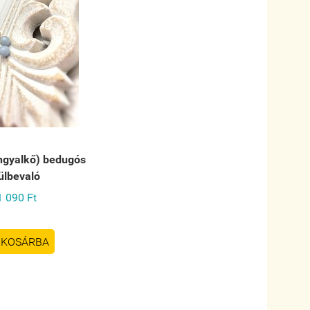
angyalkő) bedugós
ülbevaló
1 090 Ft
KOSÁRBA