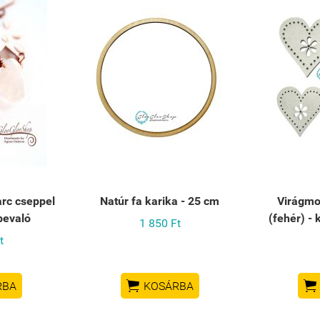
arc cseppel
Natúr fa karika - 25 cm
Virágmo
bevaló
(fehér) -
1 850 Ft
t


RBA
KOSÁRBA