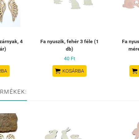
zárnyak, 4
Fa nyuszik, fehér 3 féle (1
Fa nyus
ár)
db)
mére
40 Ft


RBA
KOSÁRBA
ERMÉKEK: