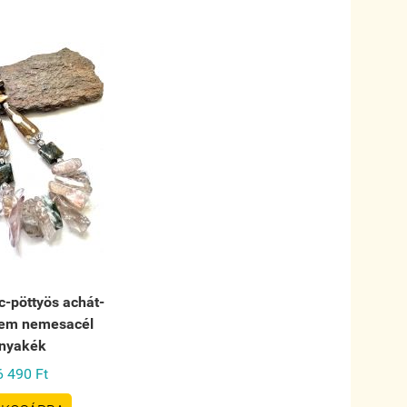
c-pöttyös achát-
szem nemesacél
nyakék
6 490 Ft