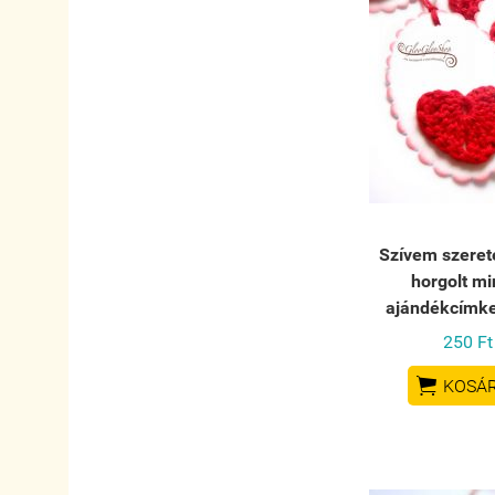
Szívem szerete
horgolt mi
ajándékcímke
250 Ft

KOSÁ