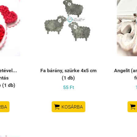
tével...
Fa bárány, szürke 4x5 cm
Angelit (
ntás
(1 db)
f
 (1 db)
55 Ft


RBA
KOSÁRBA