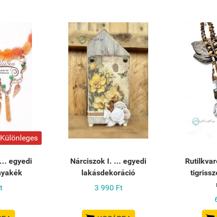
Különleges
... egyedi
Nárciszok I. ... egyedi
Rutilkvar
nyakék
lakásdekoráció
tigris
t
3 990 Ft