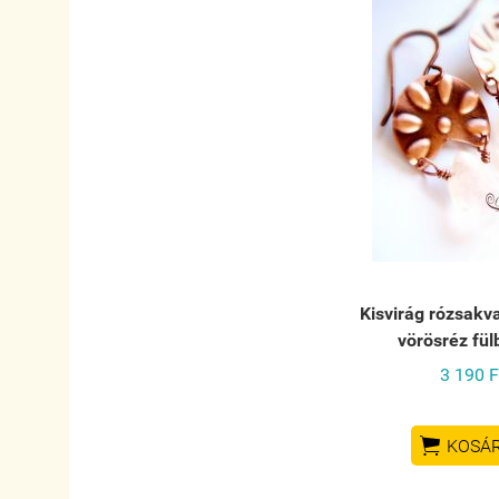
Kisvirág rózsakv
vörösréz fül
3 190 F

KOSÁ