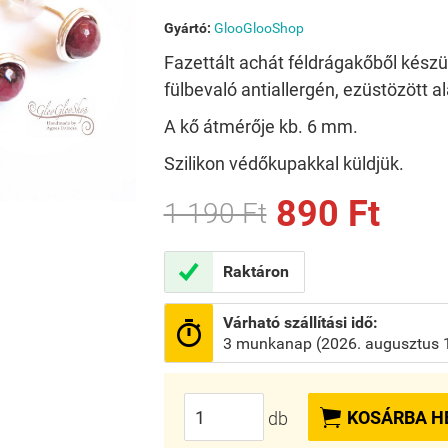
Gyártó:
GlooGlooShop
Fazettált achát féldrágakőből készü
fülbevaló antiallergén, ezüstözött a
A kő átmérője kb. 6 mm.
Szilikon védőkupakkal küldjük.
890 Ft
1 190 Ft

Raktáron
Várható szállítási idő:

3 munkanap (2026. augusztus 1

KOSÁRBA H
db