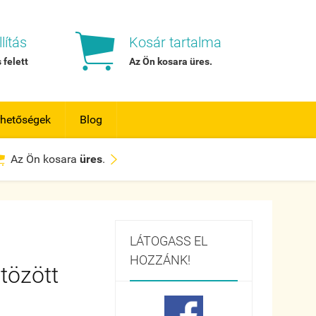

lítás
Kosár tartalma
 felett
Az Ön kosara
üres
.
rhetőségek
Blog


Az Ön kosara
üres
.
LÁTOGASS EL
HOZZÁNK!
tözött