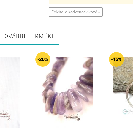
Felvitel a kedvencek közé »
 TOVÁBBI TERMÉKEI:
-20%
-15%