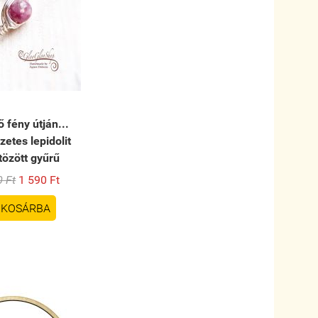
ő fény útján...
etes lepidolit
tözött gyűrű
0 Ft
1 590 Ft
KOSÁRBA