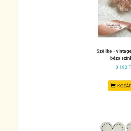
Szélike - vintag
bézs szín
3 190 F

KOSÁ