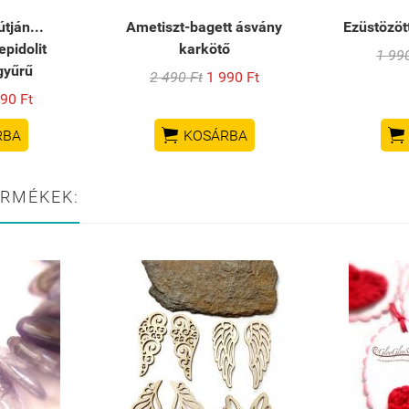
tján...
Ametiszt-bagett ásvány
Ezüstözöt
epidolit
karkötő
1 99
gyűrű
2 490 Ft
1 990 Ft
90 Ft


RBA
KOSÁRBA
ERMÉKEK: