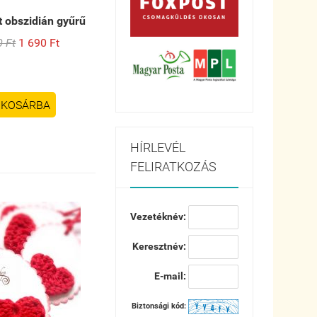
t obszidián gyűrű
0 Ft
1 690 Ft
KOSÁRBA
HÍRLEVÉL
FELIRATKOZÁS
Vezetéknév:
Keresztnév:
E-mail:
Biztonsági kód: