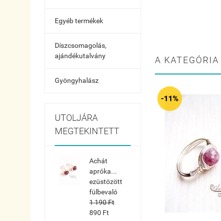
Egyéb termékek
Díszcsomagolás,
ajándékutalvány
A KATEGÓRIA
Gyöngyhalász
-11%
UTOLJÁRA
MEGTEKINTETT
Achát
apróka...
ezüstözött
fülbevaló
1 190 Ft
890 Ft