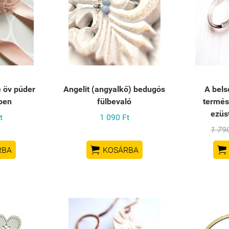
e öv púder
Angelit (angyalkő) bedugós
A bels
ben
fülbevaló
termész
ezüs
t
1 090 Ft
1 79


RBA
KOSÁRBA