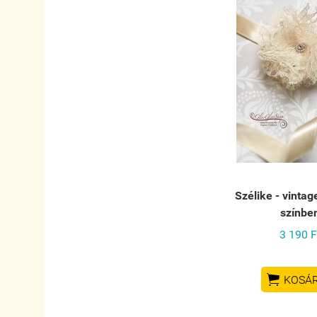
Szélike - vinta
színbe
3 190 F

KOSÁ