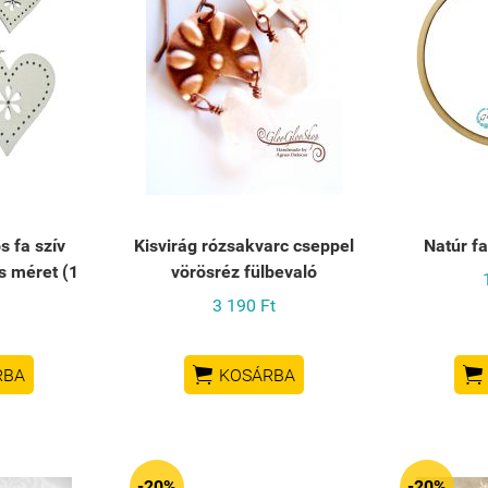
 fa szív
Kisvirág rózsakvarc cseppel
Natúr fa
s méret (1
vörösréz fülbevaló
3 190 Ft


RBA
KOSÁRBA
-20%
-20%