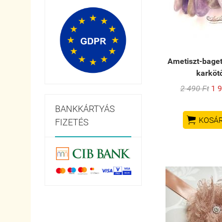
Ametiszt-baget
karköt
2 490 Ft
1 9
BANKKÁRTYÁS

KOSÁ
FIZETÉS