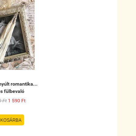
yúlt romantika...
os fülbevaló
0 Ft
1 590 Ft
KOSÁRBA