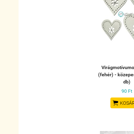
Virágmotívumos
(fehér) - közepe
db)
90 Ft

KOSÁ