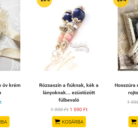
ge öv krém
Rózsaszín a fiúknak, kék a
Hosszúra n
n
lányoknak... ezüstözött
rojt
fülbevaló
t
1 99
1 990 Ft
1 590 Ft


RBA
KOSÁRBA