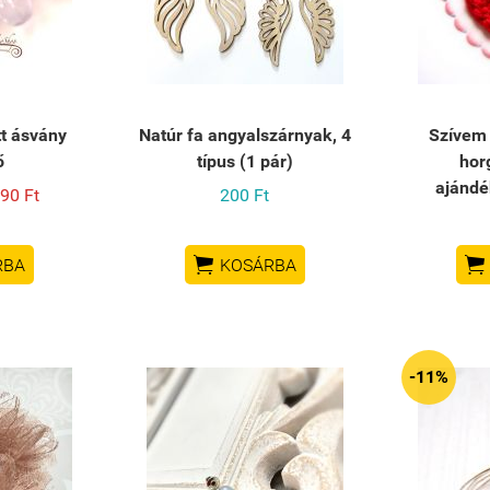
t ásvány
Natúr fa angyalszárnyak, 4
Szívem 
ő
típus (1 pár)
hor
ajándé
90 Ft
200 Ft


RBA
KOSÁRBA
-11%