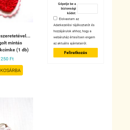
Gépelje be a
biztonsági
kódot:
Elolvastam az
Adatkezelési tájékoztatót
és
hozzájárulok ahhoz, hogy a
szeretetével...
webáruház értesítsen engem
golt mintás
az aktuális ajánlatairól.
kcímke (1 db)
Feliratkozás
250 Ft
KOSÁRBA