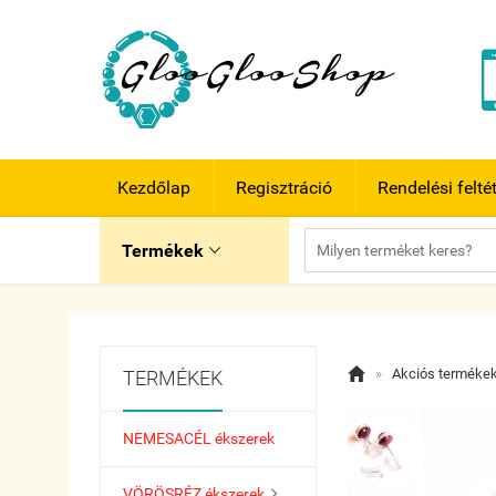
Kezdőlap
Regisztráció
Rendelési felté
Termékek


»
Akciós terméke
TERMÉKEK
NEMESACÉL ékszerek
VÖRÖSRÉZ ékszerek
