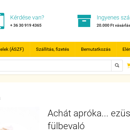


Kérdése van?
Ingyenes szál
+ 36 30 919 4365
20.000 Ft vásárlás
telek (ÁSZF)
Szállítás, fizetés
Bemutatkozás
Elé

k
Achát apróka... ezüs
fülbevaló