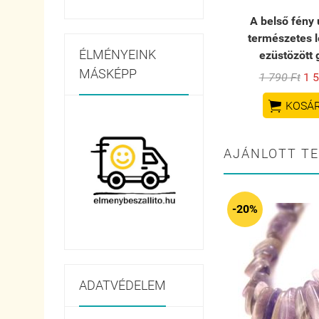
A belső fény ú
természetes l
ÉLMÉNYEINK
ezüstözött 
MÁSKÉPP
1 790 Ft
1 5

KOSÁ
AJÁNLOTT T
-20%
ADATVÉDELEM