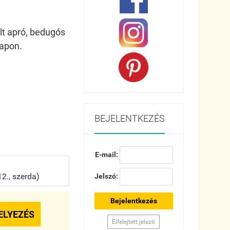
lt apró, bedugós
lapon.
BEJELENTKEZÉS
E-mail:
2., szerda)
Jelszó:
Bejelentkezés
ELYEZÉS
Elfelejtett jelszó