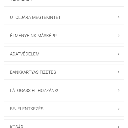
UTOLJÁRA MEGTEKINTETT

ÉLMÉNYEINK MÁSKÉPP

ADATVÉDELEM

BANKKÁRTYÁS FIZETÉS

LÁTOGASS EL HOZZÁNK!

BEJELENTKEZÉS

KOSÁR
