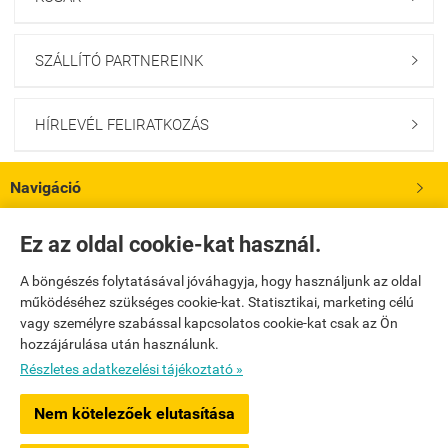
SZÁLLÍTÓ PARTNEREINK

HÍRLEVÉL FELIRATKOZÁS

Navigáció

Saját fiók
Ez az oldal cookie-kat használ.

A böngészés folytatásával jóváhagyja, hogy használjunk az oldal
Bemutatkozás

működéséhez szükséges cookie-kat. Statisztikai, marketing célú
vagy személyre szabással kapcsolatos cookie-kat csak az Ön
hozzájárulása után használunk.
Elérhetőségek

Részletes adatkezelési tájékoztató »
www.gloogloowebshop.hu -
WiTech és Társa Kreatív Mérnöki Iroda Kft.
-
ÁSZF
Nem kötelezőek elutasítása
-
Adatkezelési tájékoztató