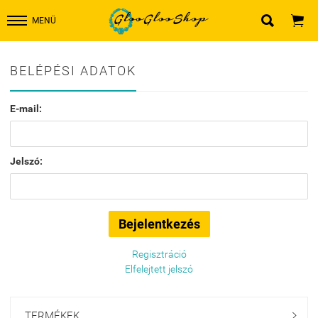


MENÜ
BELÉPÉSI ADATOK
E-mail:
Jelszó:
Regisztráció
Elfelejtett jelszó
TERMÉKEK
