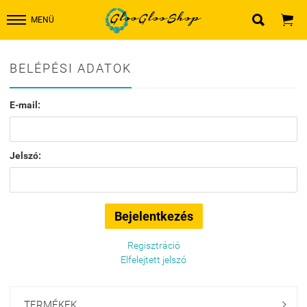


MENÜ
BELÉPÉSI ADATOK
E-mail:
Jelszó:
Regisztráció
Elfelejtett jelszó
TERMÉKEK
