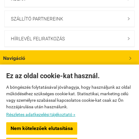
SZÁLLÍTÓ PARTNEREINK

HÍRLEVÉL FELIRATKOZÁS

Navigáció

Saját fiók
Ez az oldal cookie-kat használ.

A böngészés folytatásával jóváhagyja, hogy használjunk az oldal
Bemutatkozás

működéséhez szükséges cookie-kat. Statisztikai, marketing célú
vagy személyre szabással kapcsolatos cookie-kat csak az Ön
hozzájárulása után használunk.
Elérhetőségek

Részletes adatkezelési tájékoztató »
www.gloogloowebshop.hu -
WiTech és Társa Kreatív Mérnöki Iroda Kft.
-
ÁSZF
Nem kötelezőek elutasítása
-
Adatkezelési tájékoztató