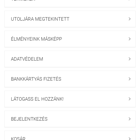
UTOLJÁRA MEGTEKINTETT

ÉLMÉNYEINK MÁSKÉPP

ADATVÉDELEM

BANKKÁRTYÁS FIZETÉS

LÁTOGASS EL HOZZÁNK!

BEJELENTKEZÉS

KOSÁR
