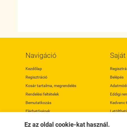
Navigáció
Saját 
Kezdőlap
Regisztrá
Regisztráció
Belépés
Kosár tartalma, megrendelés
Adatmódo
Rendelési feltételek
Eddigi re
Bemutatkozás
Kedvenc 
Elérhetőségek
Letölthet
Oldaltérkép
Ez az oldal cookie-kat használ.