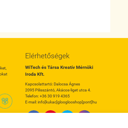
Elérhetőségek
WiTech és Társa Kreatív Mérnöki
ket,
Iroda Kft.
okat
Kapcsolattartó: Dalocsa Ágnes
2095 Pilisszántó, Akácos-liget utca 4.
Telefon: +36 30 919 4365
E-mail: info[kukac]glooglooshop[pont]hu
saládi