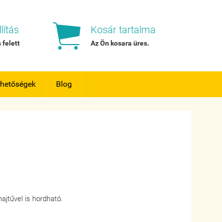

lítás
Kosár tartalma
 felett
Az Ön kosara
üres
.
rhetőségek
Blog
hajtűvel is hordható.