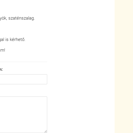
yök, szaténszalag.
al is kérhető.
em!
m: