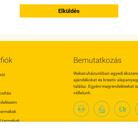
Elküldés
fiók
Bemutatkozás
Webáruházunkban egyedi ékszere
ció
ajándékokat és kreatív alapanyag
találsz. Egyéni megrendeléseket is
vállalunk.
sítás
ndeléseim
termékek
ő termékek
Köszönjük, hogy vásárlásoddal c
vállalkozásunkat támogatod!