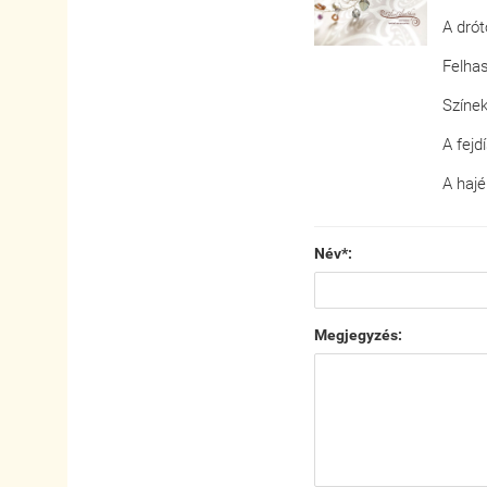
A drót
Felhas
Színek
A fejd
A hajé
Név*:
Megjegyzés: