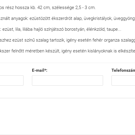
os rész hossza kb. 42 cm, szélessége 2,5 - 3 cm.
znált anyagok: ezüstözött ékszerdrót alap, üvegkristályok, üveggyöng
: ezüst, lila, lilába hajló színjátszó borostyán, élénkzöld, taupe...
íszhez ezüst színű szalag tartozik, igény esetén fehér organza szalagg
kszer felnőtt méretben készült, igény esetén kislányoknak is elkészít
E-mail*:
Telefonszá