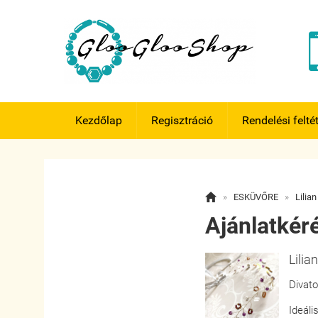
Kezdőlap
Regisztráció
Rendelési felté

»
ESKÜVŐRE
»
Lilian
Ajánlatkér
Lilia
Divato
Ideál